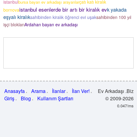
istanbul
çatı katı kiralık
bursa bayan ev arkadaşı arayanlar
istanbul esenlerde bir artı bir kiralık ev
k yakada
bornova
eşyalı kiralık
sahibinden kiralık öğrenci evi uşak
sahibinden 100 yıl
işçi blokları
Ardahan bayan ev arkadaşı
Anasayfa
Arama
İlanlar
İlan Ver!
Ev Arkadaşı .Biz
Giriş
Blog
Kullanım Şartları
© 2009-2026
0.047/ms