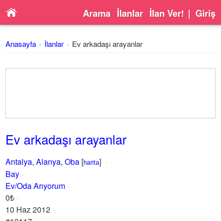
Arama
İlanlar
İlan Ver!
|
Giriş
Anasayfa
İlanlar
Ev arkadaşı arayanlar
Ev arkadaşı arayanlar
Antalya
,
Alanya
,
Oba
[
]
harita
Bay
Ev/Oda Arıyorum
0₺
10 Haz 2012