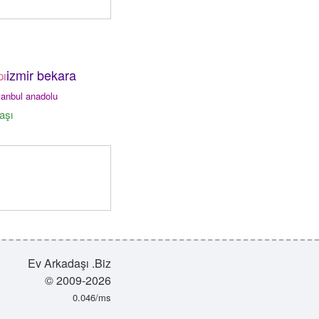
izmir bekara
pı
istanbul anadolu
aşı
Ev Arkadaşı .Biz
© 2009-2026
0.046/ms