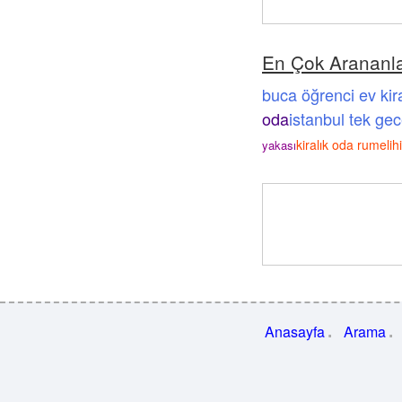
En Çok Arananl
buca öğrenci ev kira
oda
istanbul tek gece
kiralık oda rumelih
yakası
Anasayfa
Arama