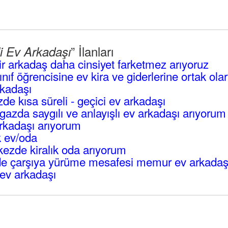
” İlanları
li Ev Arkadaşı
ir arkadaş daha cinsiyet farketmez arıyoruz
ınıf öğrencisine ev kira ve giderlerine ortak ola
rkadaşı
zde kısa süreli - geçici ev arkadaşı
urgazda saygılı ve anlayışlı ev arkadaşı arıyorum
rkadaşı arıyorum
k ev/oda
ezde kiralık oda arıyorum
e çarşıya yürüme mesafesi memur ev arkadaşı
 ev arkadaşı