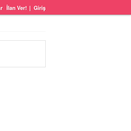
ar
İlan Ver!
|
Giriş