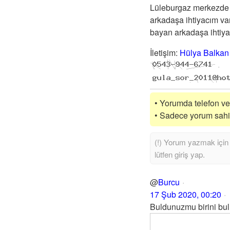
Lüleburgaz merkezde 
arkadaşa ihtiyacım var
bayan arkadaşa ihtiya
İletişim
:
Hülya Balkan
• Yorumda telefon vey
• Sadece yorum sahibi
@
Burcu
17 Şub 2020, 00:20
Buldunuzmu birini bul