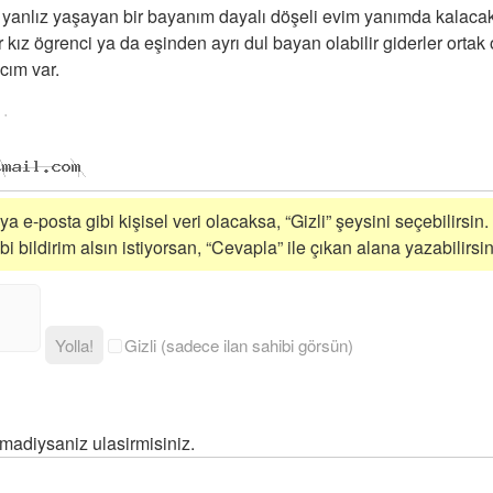
yanlız yaşayan bir bayanım dayalı döşeli evim yanımda kalacak
 kız ögrenci ya da eşinden ayrı dul bayan olabilir giderler ortak
cım var.
a e-posta gibi kişisel veri olacaksa, “Gizli” şeysini seçebilirsin.
 bildirim alsın istiyorsan, “Cevapla” ile çıkan alana yazabilirsin
Yolla!
Gizli (sadece ilan sahibi görsün)
madiysaniz ulasirmisiniz.