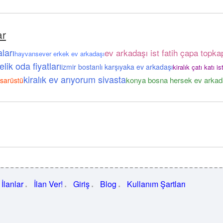
ar
ları
ev arkadaşı ist fatih çapa topka
hayvansever erkek ev arkadaşı
lik oda fiyatları
izmir bostanlı karşıyaka ev arkadaşı
kiralık çatı katı 
kiralık ev arıyorum sivasta
konya bosna hersek ev arkad
isarüstü
İlanlar
İlan Ver!
Giriş
Blog
Kullanım Şartları