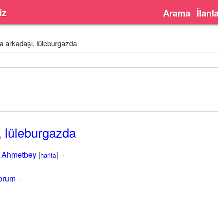
iz
Arama
İlanl
 arkadaşı, lüleburgazda
 lüleburgazda
,
Ahmetbey
[
]
harita
yorum