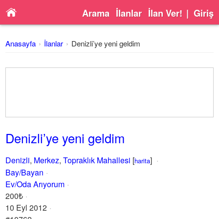
Arama
İlanlar
İlan Ver!
|
Giriş
Anasayfa
İlanlar
Denizli’ye yeni geldim
Denizli’ye yeni geldim
Denizli
,
Merkez
,
Topraklık Mahallesi
[
]
harita
Bay/Bayan
Ev/Oda Arıyorum
200₺
10 Eyl 2012