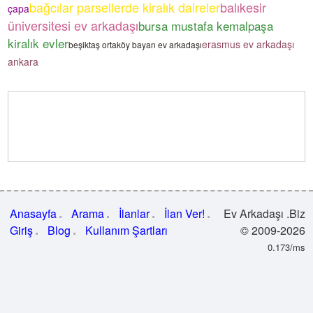
bağcılar parsellerde kiralık daireler
balıkesir
çapa
üniversitesi ev arkadaşı
bursa mustafa kemalpaşa
kiralık evler
erasmus ev arkadaşı
beşiktaş ortaköy bayan ev arkadaşı
ankara
Anasayfa
Arama
İlanlar
İlan Ver!
Ev Arkadaşı .Biz
Giriş
Blog
Kullanım Şartları
© 2009-2026
0.173/ms