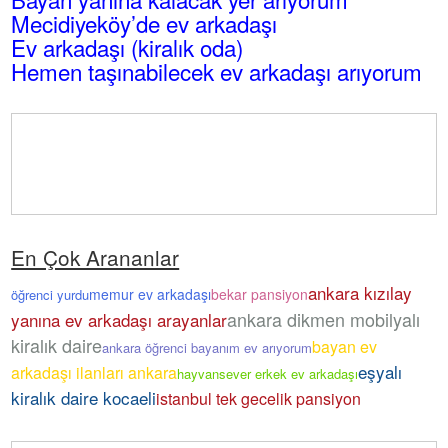
Mecidiyeköy’de ev arkadaşı
Ev arkadaşı (kiralık oda)
Hemen taşınabilecek ev arkadaşı arıyorum
En Çok Arananlar
ankara kızılay
memur ev arkadaşı
bekar pansiyon
öğrenci yurdu
ankara dikmen mobilyalı
yanına ev arkadaşı arayanlar
kiralık daire
bayan ev
ankara öğrenci bayanım ev arıyorum
eşyalı
arkadaşı ilanları ankara
hayvansever erkek ev arkadaşı
kiralık daire kocaeli
istanbul tek gecelik pansiyon