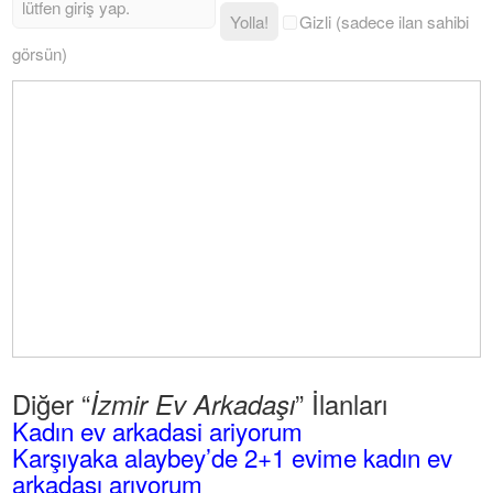
Yolla!
Gizli (sadece ilan sahibi
görsün)
Diğer “
” İlanları
İzmir Ev Arkadaşı
Kadın ev arkadasi ariyorum
Karşıyaka alaybey’de 2+1 evime kadın ev
arkadaşı arıyorum