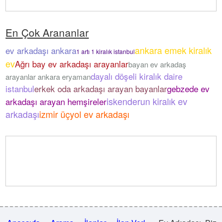
En Çok Arananlar
ankara emek kiralık
ev arkadaşı ankara
1 artı 1 kiralık istanbul
ev
Ağrı bay ev arkadaşı arayanlar
bayan ev arkadaş
dayalı döşeli kiralık daire
arayanlar ankara eryaman
istanbul
erkek oda arkadaşı arayan bayanlar
gebzede ev
iskenderun kiralık ev
arkadaşı arayan hemşireler
arkadaşı
izmir üçyol ev arkadaşı