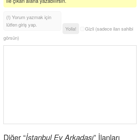
ile çıkan alana yazabilirsin.
Yolla!
Gizli (sadece ilan sahibi
görsün)
Diğer “
” İlanları
İstanbul Ev Arkadaşı