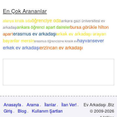
En Çok Arananlar
öğrenciye oda
alanya kiralık oda
ankara gazi üniversitesi ev
bursa görükle hilton
ankara öğrenci apart daireler
arkadaşı
erasmus ev arkadaşı
apart
erkek ev arkadaşı arayan
hayvansever
bayanlar mersin
erasmus öğrencisine kiralık ev
erkek ev arkadaşı
erzincan ev arkadaşı
Anasayfa
Arama
İlanlar
İlan Ver!
Ev Arkadaşı .Biz
Giriş
Blog
Kullanım Şartları
© 2009-2026