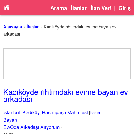
Arama
İlanlar
İlan Ver!
|
Giriş
Anasayfa
İlanlar
Kadıköyde rıhtımdakı evıme bayan ev
arkadası
Kadıköyde rıhtımdakı evıme bayan ev
arkadası
İstanbul
,
Kadıköy
,
Rasimpaşa Mahallesi
[
]
harita
Bayan
Ev/Oda Arkadaşı Arıyorum