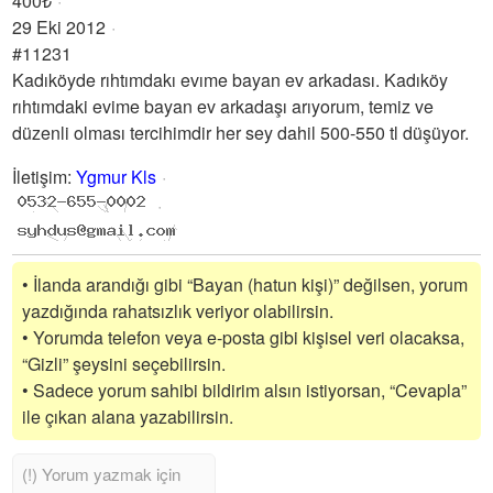
400₺
29 Eki 2012
#11231
Kadıköyde rıhtımdakı evıme bayan ev arkadası. Kadıköy
rıhtımdaki evime bayan ev arkadaşı arıyorum, temiz ve
düzenli olması tercihimdir her sey dahil 500-550 tl düşüyor.
İletişim
:
Ygmur Kls
• İlanda arandığı gibi “Bayan (hatun kişi)” değilsen, yorum
yazdığında rahatsızlık veriyor olabilirsin.
• Yorumda telefon veya e-posta gibi kişisel veri olacaksa,
“Gizli” şeysini seçebilirsin.
• Sadece yorum sahibi bildirim alsın istiyorsan, “Cevapla”
ile çıkan alana yazabilirsin.