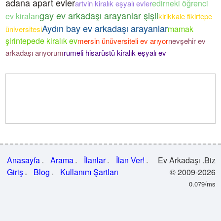
adana apart evler
edirneki öğrenci
artvin kiralık eşyalı evler
gay ev arkadaşı arayanlar şişli
ev kiraları
kirikkale fikirtepe
Aydın bay ev arkadaşı arayanlar
mamak
üniversitesi
şirintepede kiralık ev
mersin ünüversiteli ev arıyor
nevşehir ev
arkadaşı arıyorum
rumeli hisarüstü kiralık eşyalı ev
Anasayfa
Arama
İlanlar
İlan Ver!
Ev Arkadaşı .Biz
Giriş
Blog
Kullanım Şartları
© 2009-2026
0.079/ms