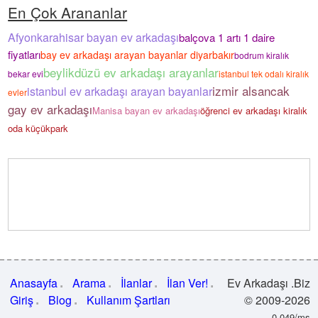
En Çok Arananlar
Afyonkarahisar bayan ev arkadaşı
balçova 1 artı 1 daire
fiyatları
bay ev arkadaşı arayan bayanlar diyarbakır
bodrum kiralık
beylikdüzü ev arkadaşı arayanlar
bekar evi
istanbul tek odalı kiralık
izmir alsancak
istanbul ev arkadaşı arayan bayanlar
evler
gay ev arkadaşı
Manisa bayan ev arkadaşı
öğrenci ev arkadaşı kiralık
oda küçükpark
Anasayfa
Arama
İlanlar
İlan Ver!
Ev Arkadaşı .Biz
Giriş
Blog
Kullanım Şartları
© 2009-2026
0.049/ms