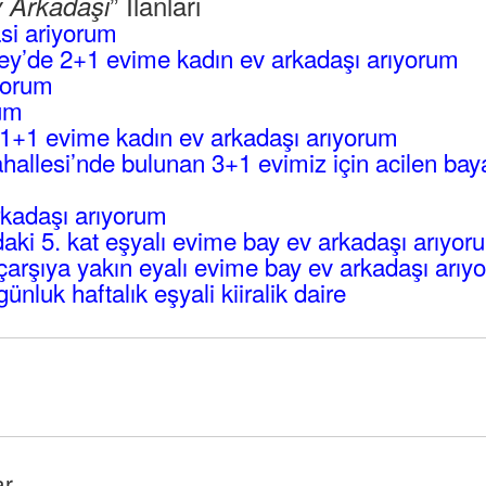
” İlanları
v Arkadaşı
si ariyorum
ey’de 2+1 evime kadın ev arkadaşı arıyorum
yorum
rum
1+1 evime kadın ev arkadaşı arıyorum
hallesi’nde bulunan 3+1 evimiz için acilen bay
kadaşı arıyorum
aki 5. kat eşyalı evime bay ev arkadaşı arıyor
çarşıya yakın eyalı evime bay ev arkadaşı arıy
ünluk haftalık eşyali kiiralik daire
ar