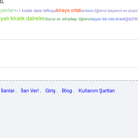
ayanlar
kiraya ortak
1+1 kiralık daire lefkoşa
ankara öğrenci bayanım ev arıyo
lı kiralık daireler
gazie
düzce ev arkadaşı öğrenci
eşyalı tek oda kiralık
İlanlar
İlan Ver!
Giriş
Blog
Kullanım Şartları