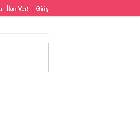
ar
İlan Ver!
|
Giriş