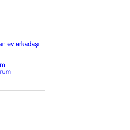
an ev arkadaşı
um
orum