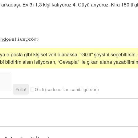
 arkadaşı. Ev 3+1,3 kişi kalıyoruz 4. Cüyü arıyoruz. Kira 150 tl gi
a e-posta gibi kişisel veri olacaksa, “Gizli” şeysini seçebilirsin.
 bildirim alsın istiyorsan, “Cevapla” ile çıkan alana yazabilirsin
Yolla!
Gizli (sadece ilan sahibi görsün)