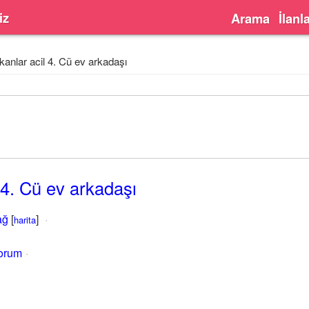
iz
Arama
İlanl
anlar acil 4. Cü ev arkadaşı
 4. Cü ev arkadaşı
ağ
[
]
harita
yorum