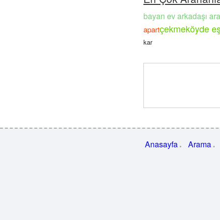
bayan ev arkadaşı ar
çekmeköyde eşya
apart
kar
Anasayfa
Arama