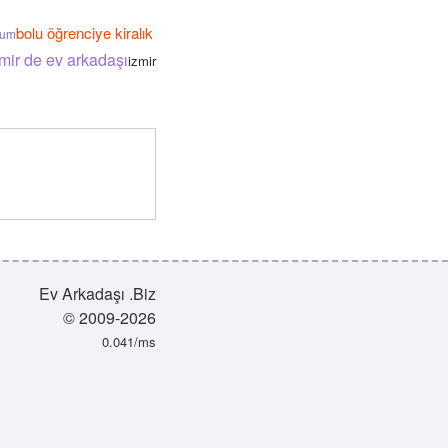
bolu öğrenciye kiralık
rum
mir de ev arkadaşı
izmir
Ev Arkadaşı .Biz
© 2009-2026
0.041/ms