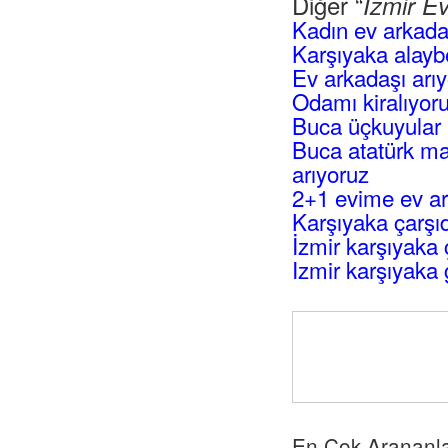
Diğer “
İzmir E
Kadın ev arkada
Karşıyaka alayb
Ev arkadaşı arı
Odamı kiralıyo
Buca üçkuyular 
Buca atatürk ma
arıyoruz
2+1 evime ev ar
Karşıyaka çarşıd
İzmir karşıyaka 
Izmir karşıyaka g
En Çok Arananl