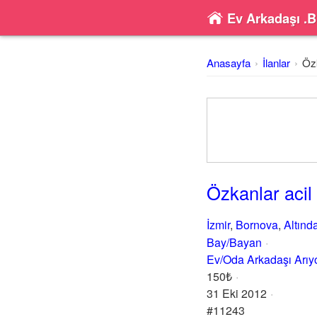
Ev Arkadaşı .B
Anasayfa
İlanlar
Özk
Özkanlar acil
İzmir
,
Bornova
,
Altınd
Bay/Bayan
Ev/Oda Arkadaşı Arı
150₺
31 Eki 2012
#11243