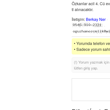
Özkanlar acil 4. Cü ev
tl alınacaktır.
İletişim
:
Berkay Ner
• Yorumda telefon vey
• Sadece yorum sahibi