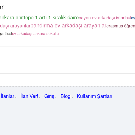
ar
ankara anıttepe 1 artı 1 kiralık daire
bayan ev arkadaşı istanbul
ay
bandırma ev arkadaşı arayanlar
adaşı arayanlar
erasmus öğrenc
ev arkadaşı ankara sokullu
ı sitesi
İlanlar
İlan Ver!
Giriş
Blog
Kullanım Şartları