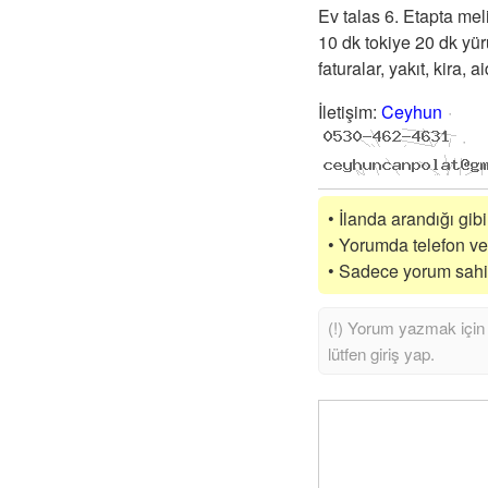
Ev talas 6. Etapta mel
10 dk tokiye 20 dk yür
faturalar, yakıt, kira, a
İletişim
:
Ceyhun
• İlanda arandığı gibi
• Yorumda telefon vey
• Sadece yorum sahibi