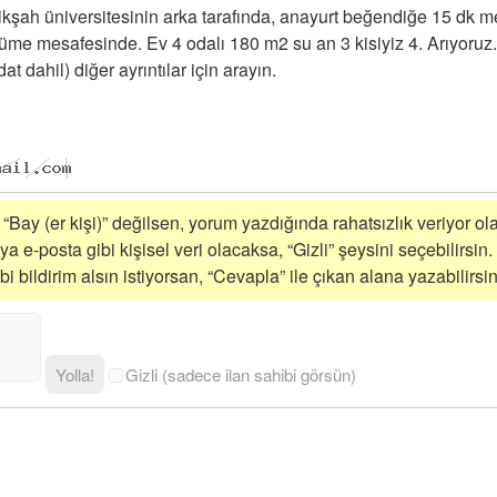
ikşah üniversitesinin arka tarafında, anayurt beğendiğe 15 dk m
üme mesafesinde. Ev 4 odalı 180 m2 su an 3 kisiyiz 4. Arıyoruz. 
idat dahil) diğer ayrıntılar için arayın.
 “Bay (er kişi)” değilsen, yorum yazdığında rahatsızlık veriyor ola
a e-posta gibi kişisel veri olacaksa, “Gizli” şeysini seçebilirsin.
 bildirim alsın istiyorsan, “Cevapla” ile çıkan alana yazabilirsin
Yolla!
Gizli (sadece ilan sahibi görsün)