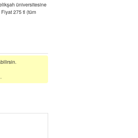
elikşah üniversitesine
Fiyat 275 tl (tüm
bilirsin.
.