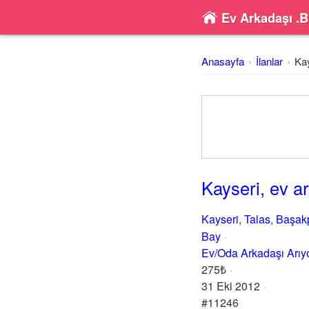
Ev Arkadaşı .B
Anasayfa
İlanlar
Kay
Kayseri, ev a
Kayseri
,
Talas
,
Başak
Bay
Ev/Oda Arkadaşı Arı
275₺
31 Eki 2012
#11246