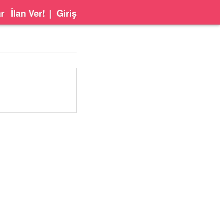
ar
İlan Ver!
|
Giriş