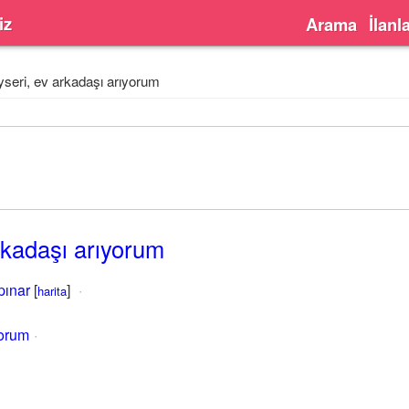
iz
Arama
İlanl
seri, ev arkadaşı arıyorum
rkadaşı arıyorum
pınar
[
]
harita
yorum