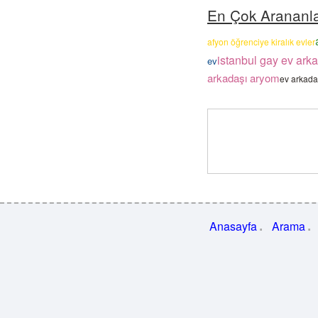
En Çok Arananl
afyon öğrenciye kiralık evler
istanbul gay ev ark
ev
arkadaşı aryom
ev arkadaş
Anasayfa
Arama