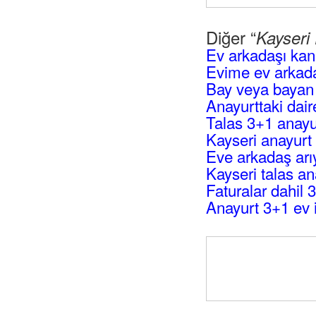
Diğer “
Kayseri
Ev arkadaşı kan
Evime ev arkada
Bay veya bayan 
Anayurttaki dai
Talas 3+1 anayu
Kayseri anayurt 
Eve arkadaş arı
Kayseri talas an
Faturalar dahil 3
Anayurt 3+1 ev 