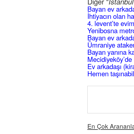
Diğer “
İstanbu
Bayan ev arkad
İhtiyacın olan h
4. levent’te evi
Yenibosna metro
Bayan ev arkadaş
Ümraniye atakent
Bayan yanına ka
Mecidiyeköy’de 
Ev arkadaşı (kir
Hemen taşınabil
En Çok Arananl