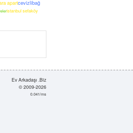
cevizlibağ
ara apart
istanbul sefaköy
reler
Ev Arkadaşı .Biz
© 2009-2026
0.041/ms