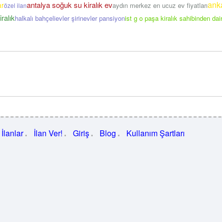
ank
antalya soğuk su kiralık ev
ar
aydın merkez en ucuz ev fiyatları
özel ilan
ralık
halkalı bahçelievler şirinevler pansiyon
ist g o paşa kiralık sahibinden dai
İlanlar
İlan Ver!
Giriş
Blog
Kullanım Şartları