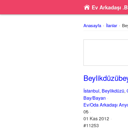
Ev Arkadaşı .B
Anasayfa
İlanlar
Bey
Beylikdüzübey
İstanbul
,
Beylikdüzü
,
Bay/Bayan
Ev/Oda Arkadaşı Arı
0₺
01 Kas 2012
#11253