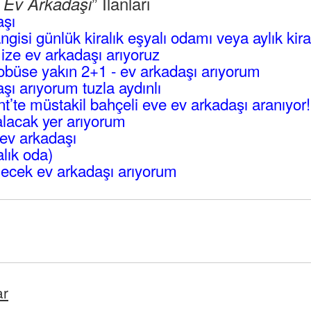
” İlanları
l Ev Arkadaşı
aşı
angisi günlük kiralık eşyalı odamı veya aylık kir
mize ev arkadaşı arıyoruz
büse yakın 2+1 - ev arkadaşı arıyorum
ı arıyorum tuzla aydınlı
’te müstakil bahçeli eve ev arkadaşı aranıyor!
lacak yer arıyorum
ev arkadaşı
alık oda)
ecek ev arkadaşı arıyorum
ar