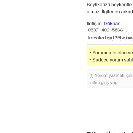
Beylikdüzü beykentte 
olmaz. İlgilenen arkada
İletişim
:
Gökhan
• Yorumda telefon vey
• Sadece yorum sahibi