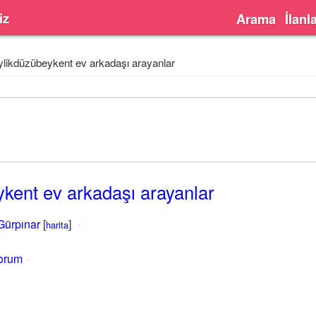
iz
Arama
İlanl
likdüzübeykent ev arkadaşı arayanlar
kent ev arkadaşı arayanlar
Gürpınar
[
]
harita
yorum