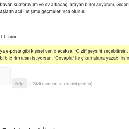
bayan kuaförüyüm ve ev arkadaşı arayan birini arıyorum. Giderl
şların acil iletişime geçmeleri rica olunur.
a e-posta gibi kişisel veri olacaksa, “Gizli” şeysini seçebilirsin.
 bildirim alsın istiyorsan, “Cevapla” ile çıkan alana yazabilirsin
Yolla!
Gizli (sadece ilan sahibi görsün)