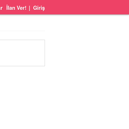
ar
İlan Ver!
|
Giriş