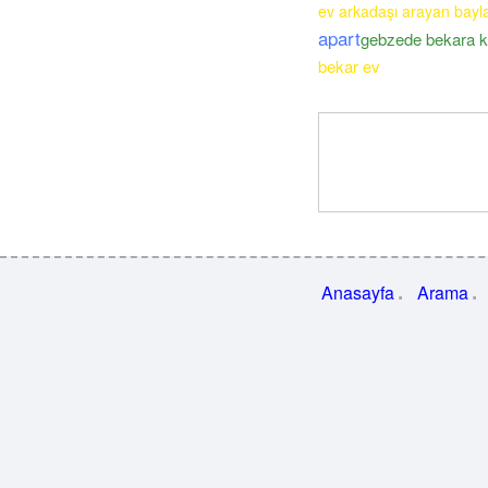
ev arkadaşı arayan bayl
apart
gebzede bekara ki
bekar ev
Anasayfa
Arama