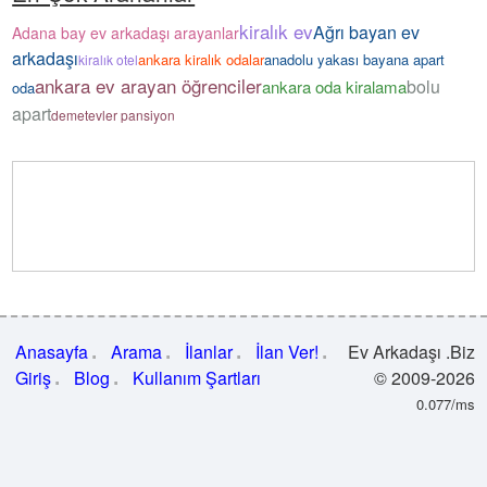
kiralık ev
Ağrı bayan ev
Adana bay ev arkadaşı arayanlar
arkadaşı
ankara kiralık odalar
anadolu yakası bayana apart
kiralık otel
ankara ev arayan öğrenciler
bolu
ankara oda kiralama
oda
apart
demetevler pansiyon
Anasayfa
Arama
İlanlar
İlan Ver!
Ev Arkadaşı .Biz
Giriş
Blog
Kullanım Şartları
© 2009-2026
0.077/ms