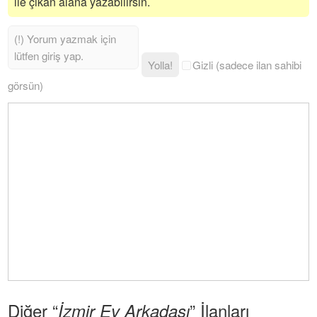
ile çıkan alana yazabilirsin.
Yolla!
Gizli (sadece ilan sahibi
görsün)
Diğer “
” İlanları
İzmir Ev Arkadaşı