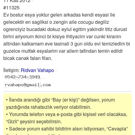
11 Kas 2012
#11325
Ev bostur esya yoktur gelen arkadas kendi esyasi ile
gelecektir en sagliksi o zengin aile cocugu degiliz
ogrenciyiz bucadaki dokuz eylul egitim yakindir titiz durust
birini ariyorum ikinci bi kisiye ihtiyacim var cunki kiranin
altindan kalkamam eve tasinali 3 gun oldu evi temizledim bi
guzelce mutfak esyalarim var ailem tafindan temin edildi
bicak canak falan filan.
İletişim
:
Ridvan Vahapo
• İlanda arandığı gibi “Bay (er kişi)” değilsen, yorum
yazdığında rahatsızlık veriyor olabilirsin.
• Yorumda telefon veya e-posta gibi kişisel veri olacaksa,
“Gizli” şeysini seçebilirsin.
• Sadece yorum sahibi bildirim alsın istiyorsan, “Cevapla”