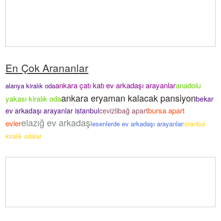
En Çok Arananlar
ankara çatı katı ev arkadaşı arayanlar
anadolu
alanya kiralık oda
ankara eryaman kalacak pansiyon
yakası kiralık oda
bekar
bursa apart
ev arkadaşı arayanlar istanbul
cevizlibağ apart
elazığ ev arkadaşı
evler
esenlerde ev arkadaşı arayanlar
istanbul
kiralık odalar