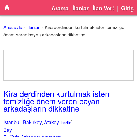
Arama
İlanlar
İlan Ver!
|
Giriş
Anasayfa
İlanlar
Kira derdinden kurtulmak isten temizliğe
önem veren bayan arkadaşların dikkatine
Kira derdinden kurtulmak isten
temizliğe önem veren bayan
arkadaşların dikkatine
İstanbul
,
Bakırköy
,
Ataköy
[
]
harita
Bay