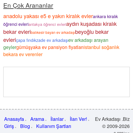
En Çok Arananlar
anadolu yakası e5 e yakın kiralık evler
ankara kiralık
aydın kuşadası kiralık
öğrenci evleri
antakya öğrenci evleri
bekar evleri
beyoğlu bekar
balıkesir bayan ev arkadaşı
evleri
ev arkadaşı arayan
çapa fındıkzade ev arkadaşı
geyler
gümüşyaka ev pansiyon fiyatları
istanbul soğanlık
bekara ev verenler
Anasayfa
Arama
İlanlar
İlan Ver!
Ev Arkadaşı .Biz
Giriş
Blog
Kullanım Şartları
© 2009-2026