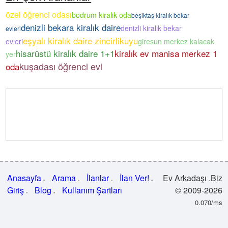
özel öğrenci odası
bodrum kiralık oda
beşiktaş kiralık bekar
denizli bekara kiralık daire
denizli kiralık bekar
evleri
eşyalı kiralık daire zincirlikuyu
evleri
giresun merkez kalacak
hisarüstü kiralık daire 1+1
kiralık ev manisa merkez 1
yer
kuşadası öğrenci evi
oda
Anasayfa
Arama
İlanlar
İlan Ver!
Ev Arkadaşı .Biz
Giriş
Blog
Kullanım Şartları
© 2009-2026
0.070/ms