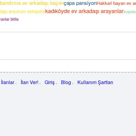
bandırma ev arkadaşı bayan
çapa pansiyon
Hakkari bayan ev a
kadıköyde ev arkadaşı arayanlar
daşı arıyorum eskişehir
kuşadas
anlar bitlis
İlanlar
İlan Ver!
Giriş
Blog
Kullanım Şartları