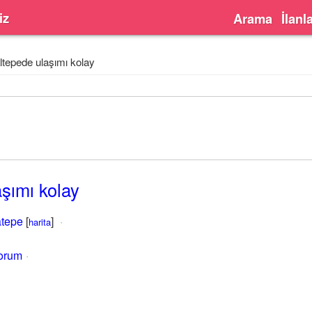
iz
Arama
İlanl
tepede ulaşımı kolay
şımı kolay
tepe
[
]
harita
yorum