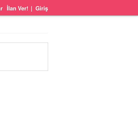
ar
İlan Ver!
|
Giriş