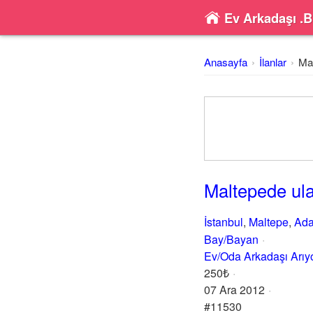
Ev Arkadaşı .B
Anasayfa
İlanlar
Mal
Maltepede ula
İstanbul
,
Maltepe
,
Ada
Bay/Bayan
Ev/Oda Arkadaşı Arı
250₺
07 Ara 2012
#11530