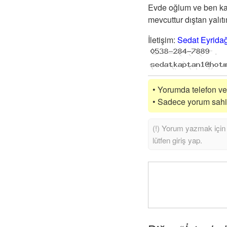
Evde oğlum ve ben kal
mevcuttur dıştan yalıtı
İletişim
:
Sedat Eyrida
• Yorumda telefon vey
• Sadece yorum sahibi