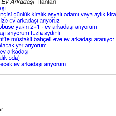
” İlanları
l Ev Arkadaşı
aşı
angisi günlük kiralık eşyalı odamı veya aylık kir
mize ev arkadaşı arıyoruz
büse yakın 2+1 - ev arkadaşı arıyorum
ı arıyorum tuzla aydınlı
’te müstakil bahçeli eve ev arkadaşı aranıyor!
lacak yer arıyorum
ev arkadaşı
alık oda)
ecek ev arkadaşı arıyorum
ar