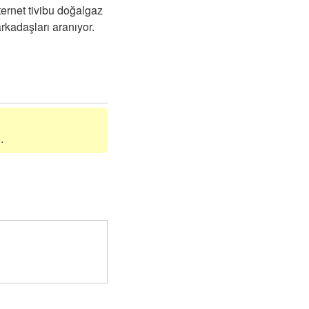
ernet tivibu doğalgaz
arkadaşları aranıyor.
.