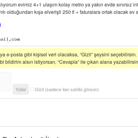
ıyorum evimiz 4+1 ulaşım kolay metro ya yakın evde sınırsız int
mlı olduğundan kışa elverişli 250 tl + faturalara ortak olacak ev 
ğ
a e-posta gibi kişisel veri olacaksa, “Gizli” şeysini seçebilirsin.
 bildirim alsın istiyorsan, “Cevapla” ile çıkan alana yazabilirsin
Yolla!
Gizli (sadece ilan sahibi görsün)