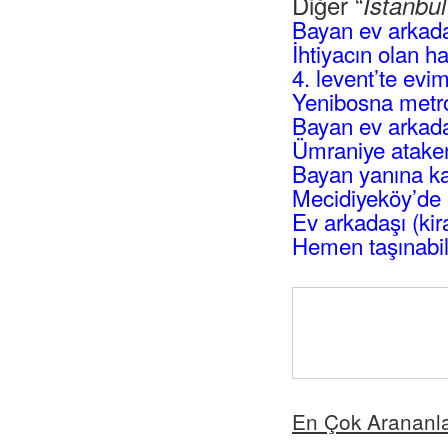
Diğer “
İstanbu
Bayan ev arkad
İhtiyacın olan h
4. levent’te evi
Yenibosna metro
Bayan ev arkadaş
Ümraniye atakent
Bayan yanına ka
Mecidiyeköy’de 
Ev arkadaşı (kir
Hemen taşınabil
En Çok Arananl