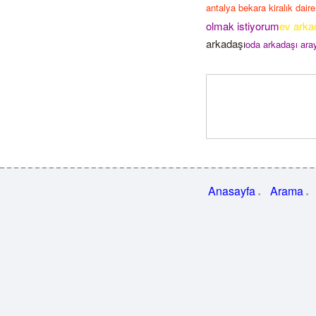
antalya bekara kiralık daire
olmak istiyorum
ev arka
arkadaşı
oda arkadaşı aray
Anasayfa
Arama