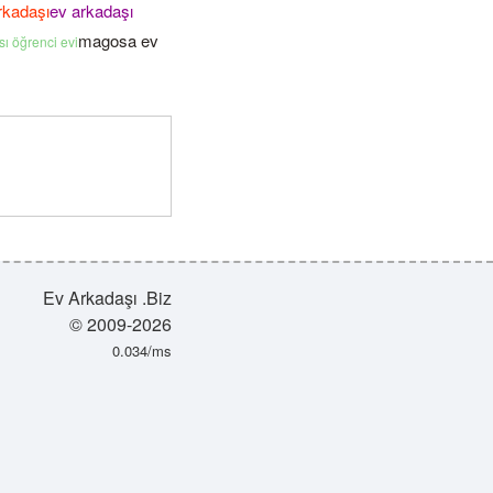
rkadaşı
ev arkadaşı
magosa ev
ı öğrenci evi
Ev Arkadaşı .Biz
© 2009-2026
0.034/ms