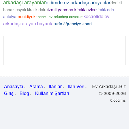
arkadaşı arayanlar
didimde ev arkadaşı arayanlar
denizli
izmit yarımca kiralık evler
honaz eşyalı kiralık daire
kiralık oda
kocaelide ev
mecidiyek
antalya
kocaeli ev arkadaşı arıyorum
arkadaşı arayan bayanlar
urfa öğrenciye apart
Anasayfa
Arama
İlanlar
İlan Ver!
Ev Arkadaşı .Biz
Giriş
Blog
Kullanım Şartları
© 2009-2026
0.055/ms