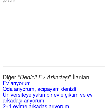
görsün)
Diğer “
” İlanları
Denizli Ev Arkadaşı
Ev arıyorum
Oda arıyorum, acıpayam denizli
Üniversiteye yakın bir ev’e çıktım ve ev
arkadaşı arıyorum
2+1 evime arkadaş arıyorum