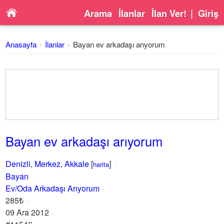
Arama
İlanlar
İlan Ver!
|
Giriş
Anasayfa
İlanlar
Bayan ev arkadaşı arıyorum
Bayan ev arkadaşı arıyorum
Denizli
,
Merkez
,
Akkale
[
]
harita
Bayan
Ev/Oda Arkadaşı Arıyorum
285₺
09 Ara 2012