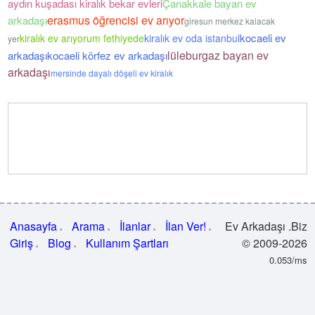
aydın kuşadası kiralık bekar evleri
Çanakkale bayan ev
erasmus öğrencisi ev arıyor
arkadaşı
giresun merkez kalacak
kocaeli ev
kiralık ev arıyorum fethiyede
kiralık ev oda istanbul
yer
lüleburgaz bayan ev
arkadaşı
kocaeli körfez ev arkadaşı
arkadaşı
mersinde dayalı döşeli ev kiralık
Anasayfa
Arama
İlanlar
İlan Ver!
Ev Arkadaşı .Biz
Giriş
Blog
Kullanım Şartları
© 2009-2026
0.053/ms