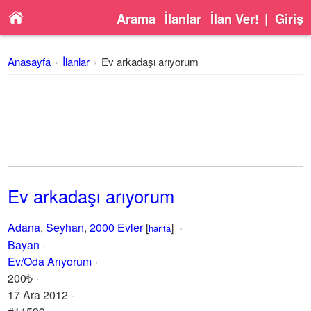
Arama
İlanlar
İlan Ver!
|
Giriş
Anasayfa
İlanlar
Ev arkadaşı arıyorum
Ev arkadaşı arıyorum
Adana
,
Seyhan
,
2000 Evler
[
]
harita
Bayan
Ev/Oda Arıyorum
200₺
17 Ara 2012