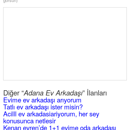
görsün)
Diğer “
” İlanları
Adana Ev Arkadaşı
Evime ev arkadaşı arıyorum
Tatlı ev arkadaşı ister misin?
Acilll ev arkadasiariyorum, her sey
konusunca netlesir
Kenan evren’de 1+1 evime oda arkadaşı