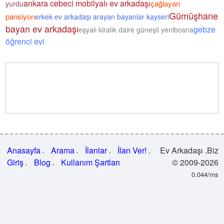
ankara cebeci mobilyalı ev arkadaşı
çağlayan
yurdu
Gümüşhane
pansiyon
erkek ev arkadaşı arayan bayanlar kayseri
bayan ev arkadaşı
gebze
eşyalı kiralık daire güneşli yenibosna
öğrenci evi
Anasayfa
Arama
İlanlar
İlan Ver!
Ev Arkadaşı .Biz
Giriş
Blog
Kullanım Şartları
© 2009-2026
0.044/ms