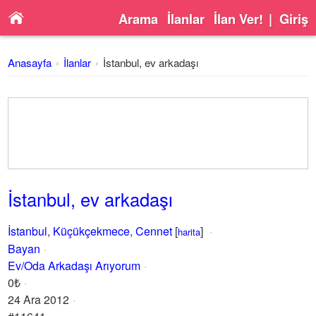
Arama
İlanlar
İlan Ver!
|
Giriş
Anasayfa
İlanlar
İstanbul, ev arkadaşı
İstanbul, ev arkadaşı
İstanbul
,
Küçükçekmece
,
Cennet
[
]
harita
Bayan
Ev/Oda Arkadaşı Arıyorum
0₺
24 Ara 2012