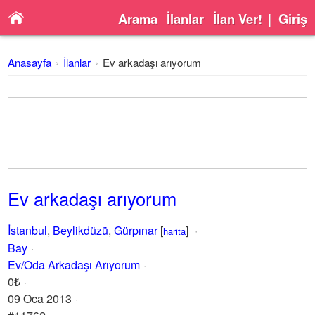
Arama
İlanlar
İlan Ver!
|
Giriş
Anasayfa
İlanlar
Ev arkadaşı arıyorum
Ev arkadaşı arıyorum
İstanbul
,
Beylikdüzü
,
Gürpınar
[
]
harita
Bay
Ev/Oda Arkadaşı Arıyorum
0₺
09 Oca 2013