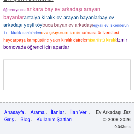
ankara bay ev arkadaşı arayan
öğrenciye oda
bayanlar
antalya kiralık ev arayan bayanlar
bay ev
arkadaşı yeşilköy
buca bayan ev arkadaşı
eşyalı ev iskenderun
eve çıkıyorum izmir
marmara üniversitesi
1+1 kiralık sahibinden
izmir
haydarpaşa kampüsüne yakın kiralık daireler
hisarüstü kiralık
bornovada öğrenci için apartlar
Anasayfa
Arama
İlanlar
İlan Ver!
Ev Arkadaşı .Biz
Giriş
Blog
Kullanım Şartları
© 2009-2026
0.043/ms