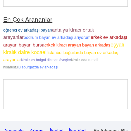
En Çok Arananlar
antalya kiracı ortak
öğrenci ev arkadaşı bayan
arayanlar
erkek ev arkadaşı
bodrum bayan ev arkadaşı arıyorum
eşyalı
arayan bayan bursa
erkek kiracı arayan bayan arkadaş
kiralık daire kocaeli
istanbul bağcılarda bayan ev arkadaşı
arayanlar
kiralık ev balgat dikmen öveçler
kiralık oda rumeli
hisarüstü
lüleburgazda ev arkadaşı
Anasayfa
Arama
İlanlar
İlan Ver!
Ev Arkadaşı .Biz