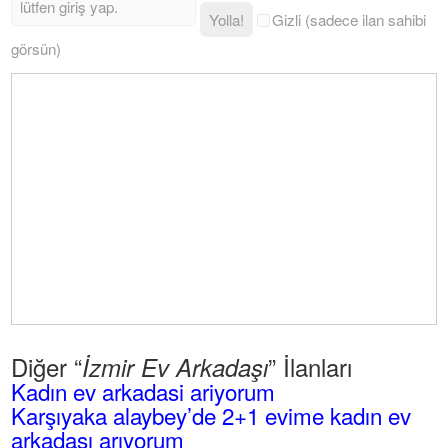
Yolla!
Gizli (sadece ilan sahibi
görsün)
Diğer “
” İlanları
İzmir Ev Arkadaşı
Kadın ev arkadasi ariyorum
Karşıyaka alaybey’de 2+1 evime kadın ev
arkadaşı arıyorum