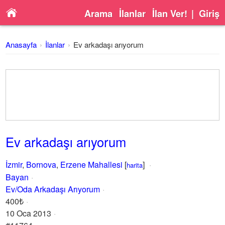
Arama
İlanlar
İlan Ver!
|
Giriş
Anasayfa
İlanlar
Ev arkadaşı arıyorum
Ev arkadaşı arıyorum
İzmir
,
Bornova
,
Erzene Mahallesi
[
]
harita
Bayan
Ev/Oda Arkadaşı Arıyorum
400₺
10 Oca 2013