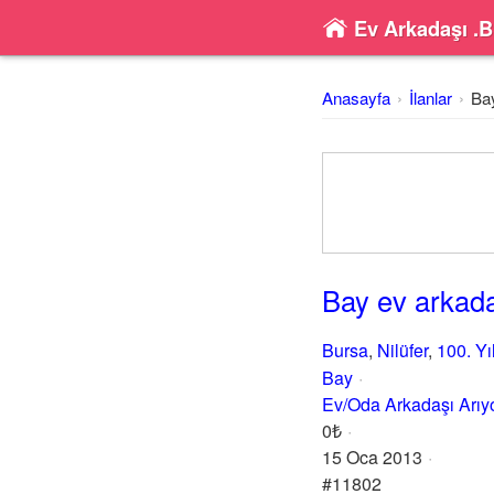
Ev Arkadaşı .B
Anasayfa
İlanlar
Ba
Bay ev arkad
Bursa
,
Nilüfer
,
100. Yı
Bay
Ev/Oda Arkadaşı Arı
0₺
15 Oca 2013
#11802