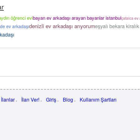
ar
aydın öğrenci evi
bayan ev arkadaşı arayan bayanlar istanbul
çatalca ev
denizli ev arkadaşı arıyorum
eşyalı bekara kiralık
ade ev arkadaşı
rkadaşı
İlanlar
İlan Ver!
Giriş
Blog
Kullanım Şartları