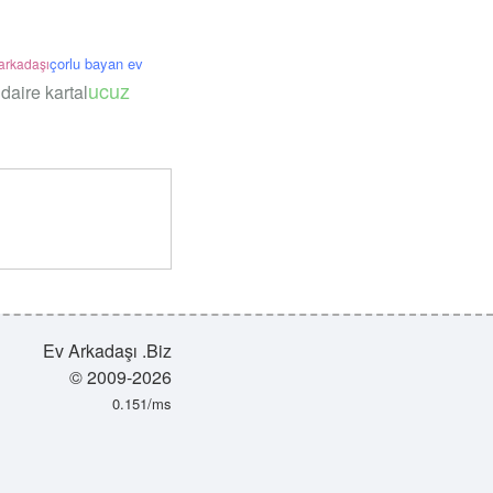
çorlu bayan ev
 arkadaşı
ucuz
 daire kartal
Ev Arkadaşı .Biz
© 2009-2026
0.151/ms