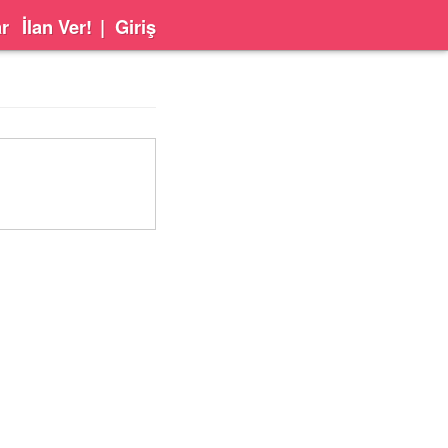
ar
İlan Ver!
|
Giriş