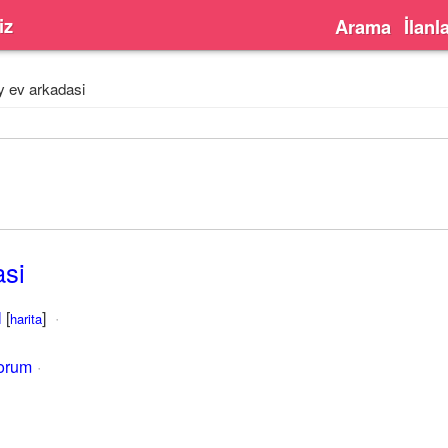
iz
Arama
İlanl
y ev arkadasi
asi
l
[
]
harita
yorum