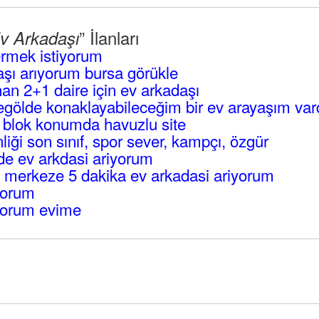
” İlanları
v Arkadaşı
rmek istiyorum
şı arıyorum bursa görükle
an 2+1 daire için ev arkadaşı
gölde konaklayabileceğim bir ev arayaşım vard
3 blok konumda havuzlu site
ği son sınıf, spor sever, kampçı, özgür
e ev arkdasi ariyorum
 merkeze 5 dakika ev arkadasi ariyorum
yorum
yorum evime