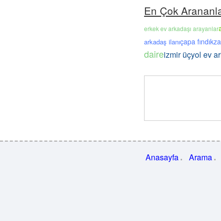
En Çok Arananl
erkek ev arkadaşı arayanlar
çapa fındıkz
arkadaş ilanı
daire
izmir üçyol ev a
Anasayfa
Arama