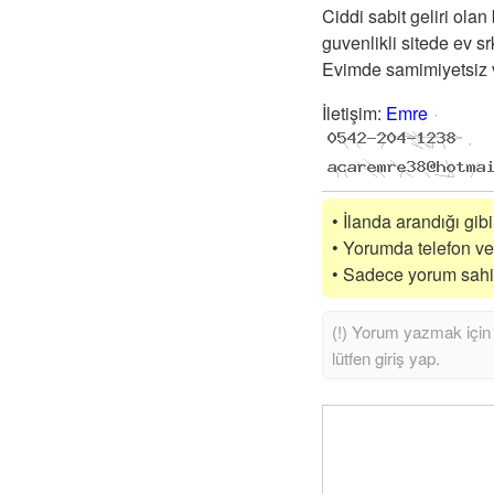
Ciddi sabit geliri ol
guvenlikli sitede ev s
Evimde samimiyetsiz 
İletişim
:
Emre
• İlanda arandığı gibi
• Yorumda telefon vey
• Sadece yorum sahibi