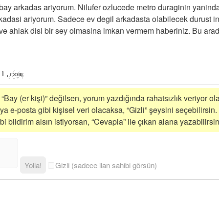
an bay arkadas ariyorum. Nilufer ozlucede metro duraginin yanind
rkadasi ariyorum. Sadece ev degil arkadasta olabilecek durust in
ve ahlak disi bir sey olmasina imkan vermem haberiniz. Bu ar
 “Bay (er kişi)” değilsen, yorum yazdığında rahatsızlık veriyor ola
a e-posta gibi kişisel veri olacaksa, “Gizli” şeysini seçebilirsin.
 bildirim alsın istiyorsan, “Cevapla” ile çıkan alana yazabilirsin
Yolla!
Gizli (sadece ilan sahibi görsün)