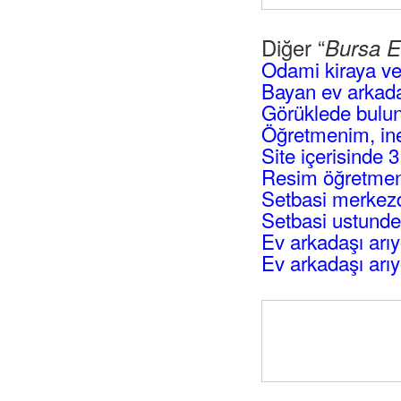
Diğer “
Bursa E
Odami kiraya ve
Bayan ev arkada
Görüklede bulun
Öğretmenim, ine
Site içerisinde 
Resim öğretmenli
Setbasi merkezd
Setbasi ustunde
Ev arkadaşı arı
Ev arkadaşı arı