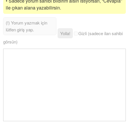
• Sadece yorum sahibi bildirim alsın istiyorsan, “Cevapla”
ile çıkan alana yazabilirsin.
Yolla!
Gizli (sadece ilan sahibi
görsün)