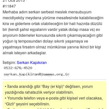
21 Oca 2013
#11847
Merhaba adım serkan serbest meslek mensubuyum
mecidiyeköy meydana yürüme mesafesinde kalabileceğim
kira ve giderlere ortak olabileceğim bir hali hazırda düzülü
bir (kendi şahsi eşyalarım vardır yatak dolap masa vs) ev
arıyorum ödemeler konusunda sıkıntı çıkarmayacağım gibi
yoğun iş temposundan dolayı sıkıntı yaşamaya ve
yaşatmaya fırsatım olmaz mümkünse yanına ikinci bir kişi
almak isteyen arkadaşlar.
İletişim
:
Serkan Kapıkıran
• İlanda arandığı gibi “Bay (er kişi)” değilsen, yorum
yazdığında rahatsızlık veriyor olabilirsin.
• Yorumda telefon veya e-posta gibi kişisel veri olacaksa,
“Gizli” şeysini seçebilirsin.