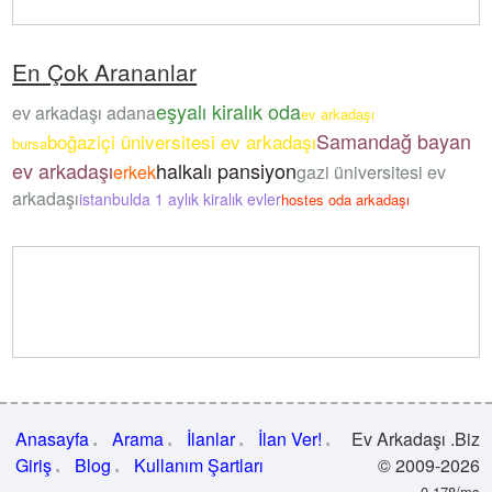
En Çok Arananlar
eşyalı kiralık oda
ev arkadaşı adana
ev arkadaşı
Samandağ bayan
boğaziçi üniversitesi ev arkadaşı
bursa
ev arkadaşı
halkalı pansiyon
erkek
gazi üniversitesi ev
arkadaşı
istanbulda 1 aylık kiralık evler
hostes oda arkadaşı
Anasayfa
Arama
İlanlar
İlan Ver!
Ev Arkadaşı .Biz
Giriş
Blog
Kullanım Şartları
© 2009-2026
0.178/ms