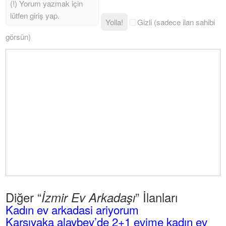
Yolla!
Gizli (sadece ilan sahibi
görsün)
Diğer “
” İlanları
İzmir Ev Arkadaşı
Kadın ev arkadasi ariyorum
Karşıyaka alaybey’de 2+1 evime kadın ev