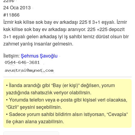
225₺
24 Oca 2013
#11866
İzmir ksk kilise sok bay ev arkadaşı 225 tl 3+1 eşyalı. İzmir
ksk kilise sok bay ev arkadaşı aranıyor. 225 +225 depozit
3+1 eşyalı gelen arkadaş iyi iş sahibi temiz dürüst olsun bir
zahmet yanlış insanlar gelmesin.
İletişim
:
Şehmus Şavoğlu
• İlanda arandığı gibi “Bay (er kişi)” değilsen, yorum
yazdığında rahatsızlık veriyor olabilirsin.
• Yorumda telefon veya e-posta gibi kişisel veri olacaksa,
“Gizli” şeysini seçebilirsin.
• Sadece yorum sahibi bildirim alsın istiyorsan, “Cevapla”
ile çıkan alana yazabilirsin.