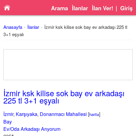
Arama
İlanlar
İlan Ver!
|
Giriş
Anasayfa
İlanlar
İzmir ksk kilise sok bay ev arkadaşı 225 tl
3+1 eşyalı
İzmir ksk kilise sok bay ev arkadaşı
225 tl 3+1 eşyalı
İzmir
,
Karşıyaka
,
Donanmacı Mahallesi
[
]
harita
Bay
Ev/Oda Arkadaşı Arıyorum