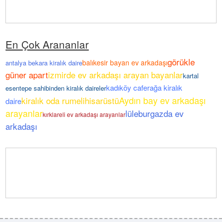
En Çok Arananlar
görükle
balıkesir bayan ev arkadaşı
antalya bekara kiralık daire
güner apart
izmirde ev arkadaşı arayan bayanlar
kartal
kadıköy caferağa kiralık
esentepe sahibinden kiralık daireler
Aydın bay ev arkadaşı
kiralık oda rumelihisarüstü
daire
arayanlar
lüleburgazda ev
kırklareli ev arkadaşı arayanlar
arkadaşı