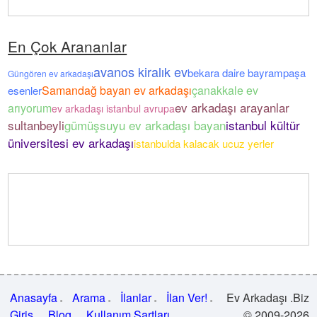
En Çok Arananlar
avanos kiralık ev
bekara daire bayrampaşa
Güngören ev arkadaşı
Samandağ bayan ev arkadaşı
çanakkale ev
esenler
ev arkadaşı arayanlar
arıyorum
ev arkadaşı istanbul avrupa
sultanbeyli
gümüşsuyu ev arkadaşı bayan
istanbul kültür
üniversitesi ev arkadaşı
istanbulda kalacak ucuz yerler
Anasayfa
Arama
İlanlar
İlan Ver!
Ev Arkadaşı .Biz
Giriş
Blog
Kullanım Şartları
© 2009-2026