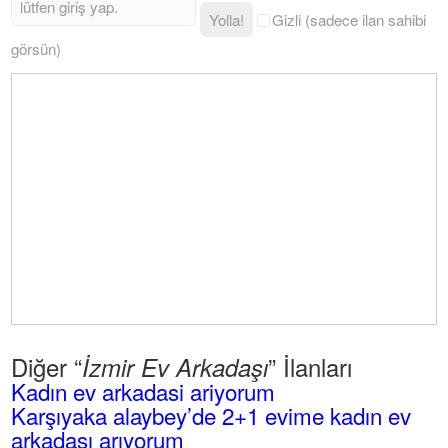
Yolla!
Gizli (sadece ilan sahibi
görsün)
Diğer “
” İlanları
İzmir Ev Arkadaşı
Kadın ev arkadasi ariyorum
Karşıyaka alaybey’de 2+1 evime kadın ev
arkadaşı arıyorum