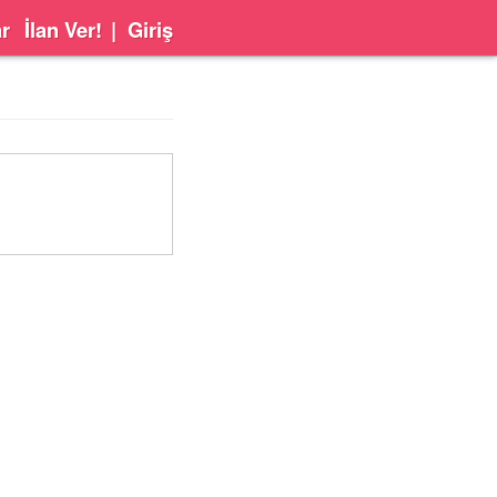
ar
İlan Ver!
|
Giriş