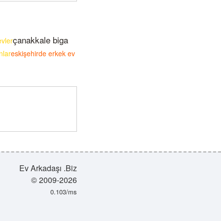
çanakkale biga
evler
nlar
eskişehirde erkek ev
Ev Arkadaşı .Biz
© 2009-2026
0.103/ms