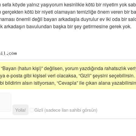
 sefa köyde yalnız yaşıyorum kesinlikle kötü bir niyetim yok sa
 gerçekten kötü bir niyeti olamayan temizliğe önem veren bir b
şmaması önemli değil bayan arkadaşla duyrulur ev iki oda bir sal
ek arkadaşın bavulundan başka bir şey getirmesine gerek yok.
i “Bayan (hatun kişi)” değilsen, yorum yazdığında rahatsızlık veriy
a e-posta gibi kişisel veri olacaksa, “Gizli” şeysini seçebilirsin.
 bildirim alsın istiyorsan, “Cevapla” ile çıkan alana yazabilirsin
Yolla!
Gizli (sadece ilan sahibi görsün)