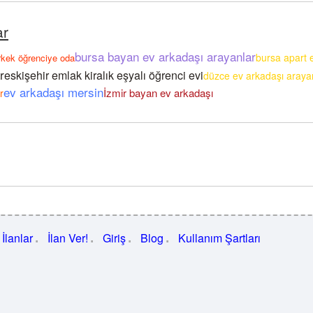
ar
bursa bayan ev arkadaşı arayanlar
bursa apart 
rkek öğrenciye oda
r
eskişehir emlak kiralık eşyalı öğrenci evi
düzce ev arkadaşı araya
ev arkadaşı mersin
İzmir bayan ev arkadaşı
r
İlanlar
İlan Ver!
Giriş
Blog
Kullanım Şartları