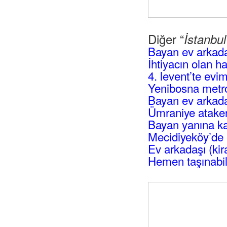
Diğer “
İstanbu
Bayan ev arkad
İhtiyacın olan h
4. levent’te evi
Yenibosna metro
Bayan ev arkadaş
Ümraniye atakent
Bayan yanına ka
Mecidiyeköy’de 
Ev arkadaşı (kir
Hemen taşınabil