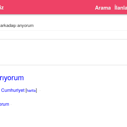
iz
Arama
İlanl
arkadaşı arıyorum
rıyorum
,
Cumhuriyet
[
]
harita
yorum