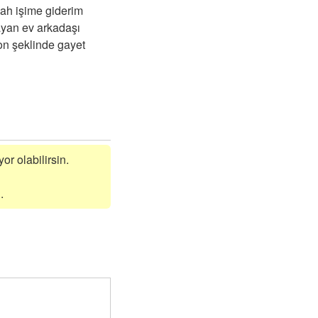
bah işime giderim
ayan ev arkadaşı
on şeklinde gayet
or olabilirsin.
.