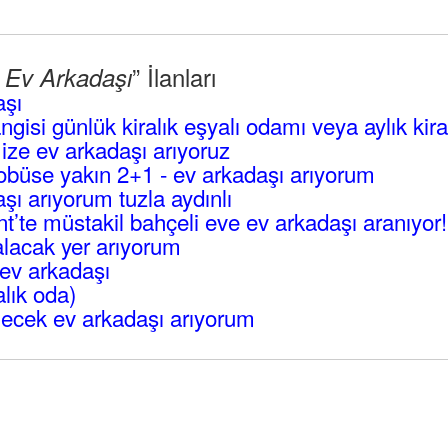
” İlanları
l Ev Arkadaşı
aşı
angisi günlük kiralık eşyalı odamı veya aylık kir
mize ev arkadaşı arıyoruz
büse yakın 2+1 - ev arkadaşı arıyorum
ı arıyorum tuzla aydınlı
’te müstakil bahçeli eve ev arkadaşı aranıyor!
lacak yer arıyorum
ev arkadaşı
alık oda)
ecek ev arkadaşı arıyorum