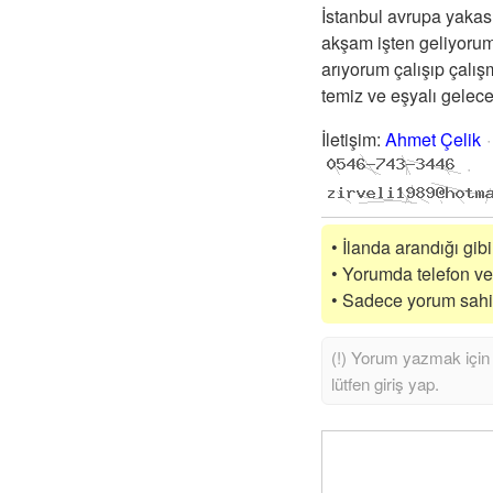
İstanbul avrupa yakası
akşam işten geliyorum
arıyorum çalışıp çalı
temiz ve eşyalı gelec
İletişim
:
Ahmet Çelik
• İlanda arandığı gib
• Yorumda telefon vey
• Sadece yorum sahibi