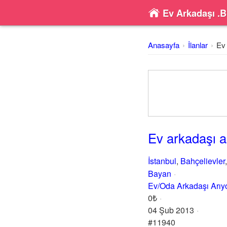
Ev Arkadaşı .B
Anasayfa
İlanlar
Ev 
Ev arkadaşı a
İstanbul
,
Bahçelievler
Bayan
Ev/Oda Arkadaşı Arı
0₺
04 Şub 2013
#11940