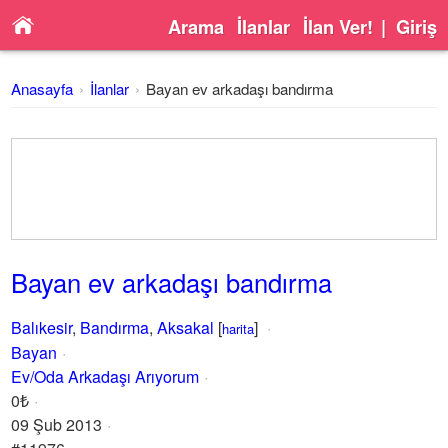
Arama
İlanlar
İlan Ver!
|
Giriş
Anasayfa
İlanlar
Bayan ev arkadaşı bandırma
Bayan ev arkadaşı bandırma
Balıkesir
,
Bandırma
,
Aksakal
[
]
harita
Bayan
Ev/Oda Arkadaşı Arıyorum
0₺
09 Şub 2013