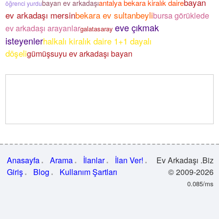
bayan
antalya bekara kiralık daire
bayan ev arkadaşı
öğrenci yurdu
ev arkadaşı mersin
bekara ev sultanbeyli
bursa görüklede
eve çıkmak
ev arkadaşı arayanlar
galatasaray
isteyenler
halkalı kiralık daire 1+1 dayalı
döşeli
gümüşsuyu ev arkadaşı bayan
Anasayfa
Arama
İlanlar
İlan Ver!
Ev Arkadaşı .Biz
Giriş
Blog
Kullanım Şartları
© 2009-2026
0.085/ms