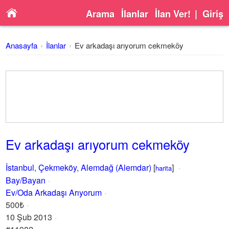
Arama
İlanlar
İlan Ver!
|
Giriş
Anasayfa
İlanlar
Ev arkadaşı arıyorum cekmeköy
Ev arkadaşı arıyorum cekmeköy
İstanbul
,
Çekmeköy
,
Alemdağ (Alemdar)
[
]
harita
Bay/Bayan
Ev/Oda Arkadaşı Arıyorum
500₺
10 Şub 2013