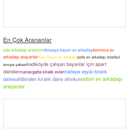
En Çok Arananlar
bornova ev
oda arkadaşı arıyorum
Amasya bayan ev arkadaşı
arkadaşı arayanlar
Kars bayan ev arkadaşı
polis ev arkadaşı istanbul
kadıköyde çalışan bayanlar için apart
avrupa yakası
daireler
maltepe eşyalı kiralık
manavgatta kiralık evler
silivri ev arkadaşı
sahibinden kiralık daire altınkum
daire
arayanlar