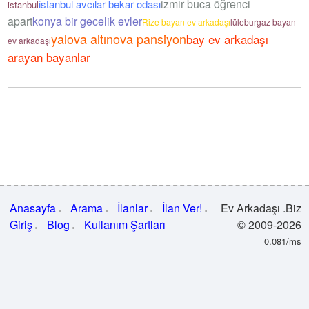
izmir buca öğrenci
istanbul avcılar bekar odası
istanbul
apart
konya bir gecelik evler
Rize bayan ev arkadaşı
lüleburgaz bayan
yalova altınova pansiyon
bay ev arkadaşı
ev arkadaşı
arayan bayanlar
Anasayfa
Arama
İlanlar
İlan Ver!
Ev Arkadaşı .Biz
Giriş
Blog
Kullanım Şartları
© 2009-2026
0.081/ms