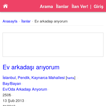
Arama
İlanlar
İlan Ver!
|
Giriş
Anasayfa
İlanlar
Ev arkadaşı arıyorum
Ev arkadaşı arıyorum
İstanbul
,
Pendik
,
Kaynarca Mahallesi
[
]
harita
Bay/Bayan
Ev/Oda Arkadaşı Arıyorum
250₺
13 Şub 2013