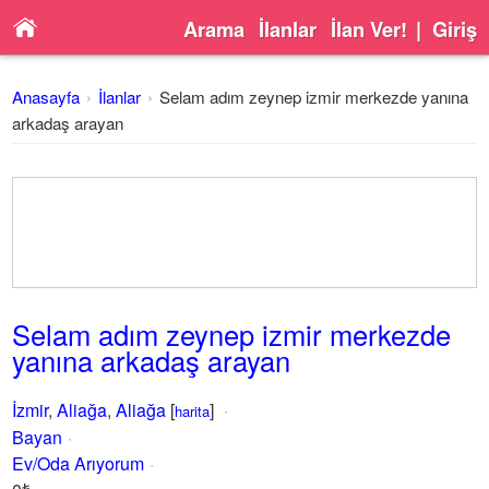
Arama
İlanlar
İlan Ver!
|
Giriş
Anasayfa
İlanlar
Selam adım zeynep izmir merkezde yanına
arkadaş arayan
Selam adım zeynep izmir merkezde
yanına arkadaş arayan
İzmir
,
Aliağa
,
Aliağa
[
]
harita
Bayan
Ev/Oda Arıyorum