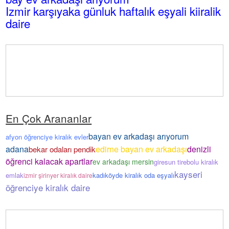
Izmir karşıyaka günluk haftalık eşyali kiiralik
daire
En Çok Arananlar
bayan ev arkadaşı arıyorum
afyon öğrenciye kiralık evler
adana
edirne bayan ev arkadaşı
denizli
bekar odaları pendik
öğrenci kalacak apartlar
ev arkadaşı mersin
giresun tirebolu kiralık
kayseri
emlak
kadıköyde kiralık oda eşyalı
izmir şirinyer kiralık daire
öğrenciye kiralık daire