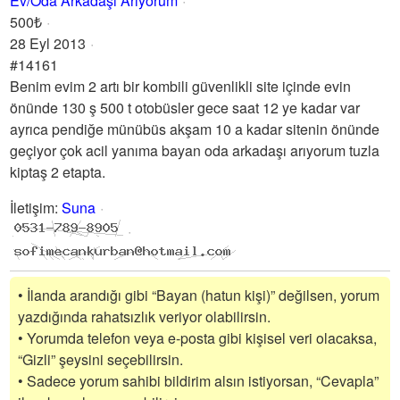
Ev/Oda Arkadaşı Arıyorum
500₺
28 Eyl 2013
#14161
Benim evim 2 artı bir kombili güvenlikli site içinde evin
önünde 130 ş 500 t otobüsler gece saat 12 ye kadar var
ayrıca pendiğe münübüs akşam 10 a kadar sitenin önünde
geçiyor çok acil yanıma bayan oda arkadaşı arıyorum tuzla
kiptaş 2 etapta.
İletişim
:
Suna
• İlanda arandığı gibi “Bayan (hatun kişi)” değilsen, yorum
yazdığında rahatsızlık veriyor olabilirsin.
• Yorumda telefon veya e-posta gibi kişisel veri olacaksa,
“Gizli” şeysini seçebilirsin.
• Sadece yorum sahibi bildirim alsın istiyorsan, “Cevapla”