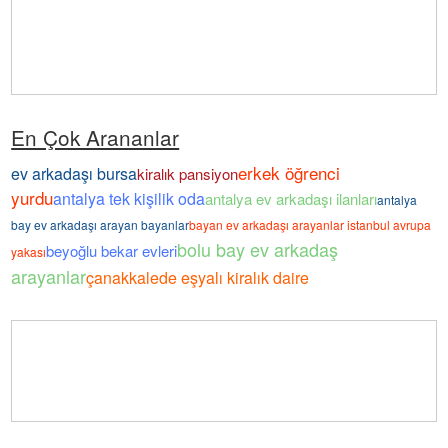
En Çok Arananlar
erkek öğrenci
ev arkadaşı bursa
kiralık pansiyon
yurdu
antalya tek kişilik oda
antalya ev arkadaşı ilanları
antalya
bay ev arkadaşı arayan bayanlar
bayan ev arkadaşı arayanlar istanbul avrupa
bolu bay ev arkadaş
beyoğlu bekar evleri
yakası
arayanlar
çanakkalede eşyalı kiralık daire