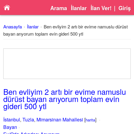
Arama
İlanlar
İlan Ver!
|
Giriş
Anasayfa
İlanlar
Ben evliyim 2 artı bir evime namuslu dürüst
bayan arıyorum toplam evin gideri 500 ytl
Ben evliyim 2 artı bir evime namuslu
dürüst bayan arıyorum toplam evin
gideri 500 ytl
İstanbul
,
Tuzla
,
Mimarsinan Mahallesi
[
]
harita
Bayan