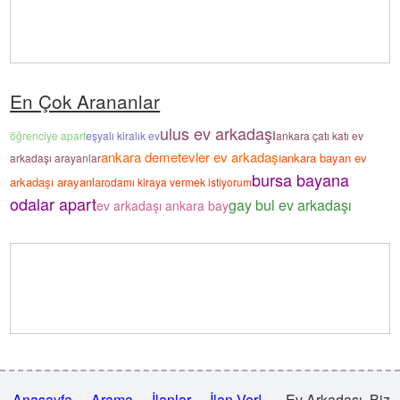
En Çok Arananlar
ulus ev arkadaşı
öğrenciye apart
eşyalı kiralık ev
ankara çatı katı ev
ankara demetevler ev arkadaşı
ankara bayan ev
arkadaşı arayanlar
bursa bayana
arkadaşı arayanlar
odamı kiraya vermek istiyorum
odalar apart
gay bul ev arkadaşı
ev arkadaşı ankara bay
Anasayfa
Arama
İlanlar
İlan Ver!
Ev Arkadaşı .Biz