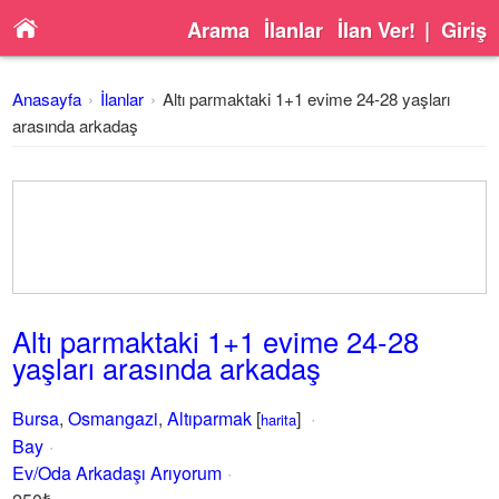
Arama
İlanlar
İlan Ver!
|
Giriş
Anasayfa
İlanlar
Altı parmaktaki 1+1 evime 24-28 yaşları
arasında arkadaş
Altı parmaktaki 1+1 evime 24-28
yaşları arasında arkadaş
Bursa
,
Osmangazi
,
Altıparmak
[
]
harita
Bay
Ev/Oda Arkadaşı Arıyorum