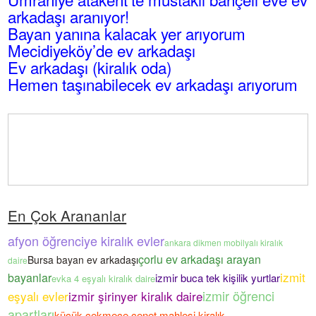
arkadaşı aranıyor!
Bayan yanına kalacak yer arıyorum
Mecidiyeköy’de ev arkadaşı
Ev arkadaşı (kiralık oda)
Hemen taşınabilecek ev arkadaşı arıyorum
En Çok Arananlar
afyon öğrenciye kiralık evler
ankara dikmen mobilyalı kiralık
çorlu ev arkadaşı arayan
Bursa bayan ev arkadaşı
daire
izmit
bayanlar
izmir buca tek kişilik yurtlar
evka 4 eşyalı kiralık daire
izmir öğrenci
eşyalı evler
izmir şirinyer kiralık daire
apartları
küçük çekmece cenet mahlesi kiralık