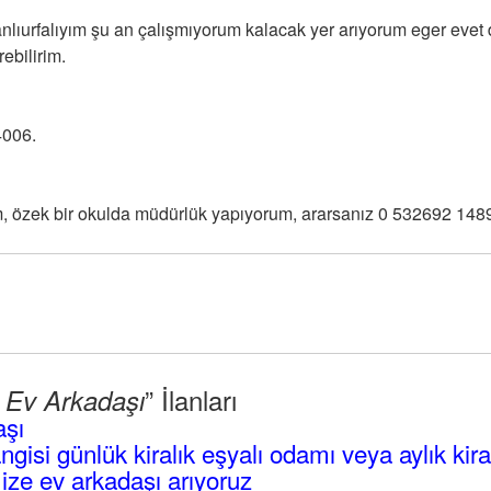
lıurfalıyım şu an çalışmıyorum kalacak yer arıyorum eger evet
rebilirim.
4006.
 özek bir okulda müdürlük yapıyorum, ararsanız 0 532692 1489 ay
” İlanları
l Ev Arkadaşı
aşı
angisi günlük kiralık eşyalı odamı veya aylık kir
mize ev arkadaşı arıyoruz