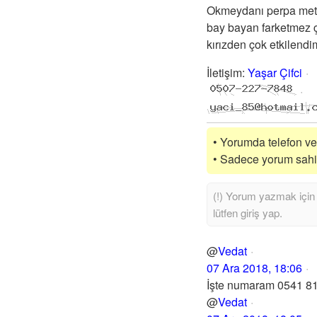
Okmeydanı perpa metr
bay bayan farketmez ça
kırızden çok etkilendi
İletişim
:
Yaşar Çifci
• Yorumda telefon vey
• Sadece yorum sahibi
@
Vedat
07 Ara 2018, 18:06
İşte numaram 0541 81
@
Vedat