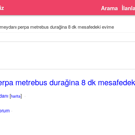
iz
Arama
İlanl
meydanı perpa metrebus durağina 8 dk mesafedeki evime
rpa metrebus durağina 8 dk mesafedek
danı
[
]
harita
yorum