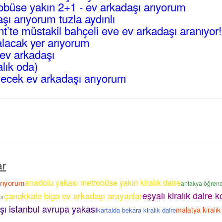
büse yakın 2+1 - ev arkadaşı arıyorum
ı arıyorum tuzla aydınlı
’te müstakil bahçeli eve ev arkadaşı aranıyor!
lacak yer arıyorum
ev arkadaşı
alık oda)
ecek ev arkadaşı arıyorum
ar
anadolu yakası metrobüse yakın kiralık daire
arıyorum
antakya öğrenci
eşyalı kiralık daire k
çanakkale biga ev arkadaşı arayanlar
or
şı istanbul avrupa yakası
malatya kiralık
kartalda bekara kiralık daire