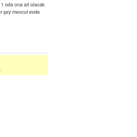
1 oda ona ait olacak
her şey mevcut evde
.