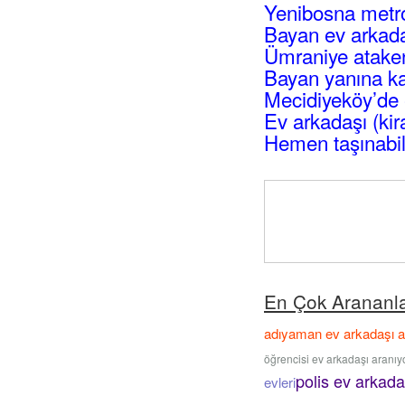
Yenibosna metro
Bayan ev arkadaş
Ümraniye atakent
Bayan yanına ka
Mecidiyeköy’de 
Ev arkadaşı (kir
Hemen taşınabil
En Çok Arananl
adıyaman ev arkadaşı 
öğrencisi ev arkadaşı aranıy
polis ev arkada
evleri