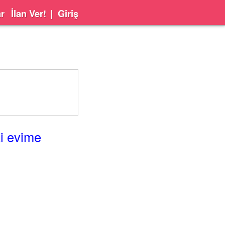
ar
İlan Ver!
|
Giriş
i evime