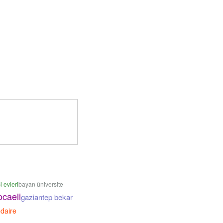
 evleri
bayan üniversite
ocaeli
gaziantep bekar
 daire