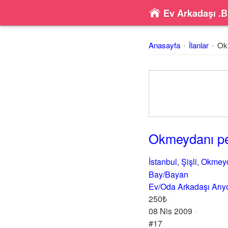
Ev Arkadaşı .B
Anasayfa
İlanlar
Ok
Okmeydanı pe
İstanbul
,
Şişli
,
Okmey
Bay/Bayan
Ev/Oda Arkadaşı Arı
250₺
08 Nis 2009
#17