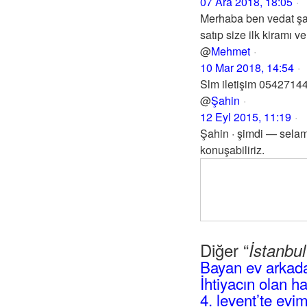
07 Ara 2018, 18:05
Merhaba ben vedat şan
satıp size ilk kiramı ve
@
Mehmet
10 Mar 2018, 14:54
Slm iletişim 0542714
@
Şahin
12 Eyl 2015, 11:19
Şahin · şimdi — selam,
konuşabiliriz.
Diğer “
İstanbu
Bayan ev arkad
İhtiyacın olan h
4. levent’te evi