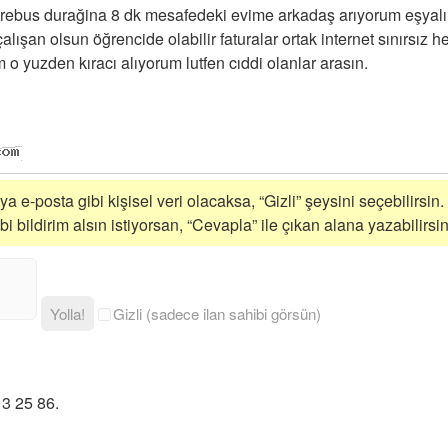
ebus durağina 8 dk mesafedeki evime arkadaş arıyorum eşyalı 
lışan olsun öğrencide olabilir faturalar ortak internet sınırsız 
m o yuzden kıracı alıyorum lutfen cıddi olanlar arasın.
a e-posta gibi kişisel veri olacaksa, “Gizli” şeysini seçebilirsin.
 bildirim alsın istiyorsan, “Cevapla” ile çıkan alana yazabilirsin
Yolla!
Gizli (sadece ilan sahibi görsün)
3 25 86.