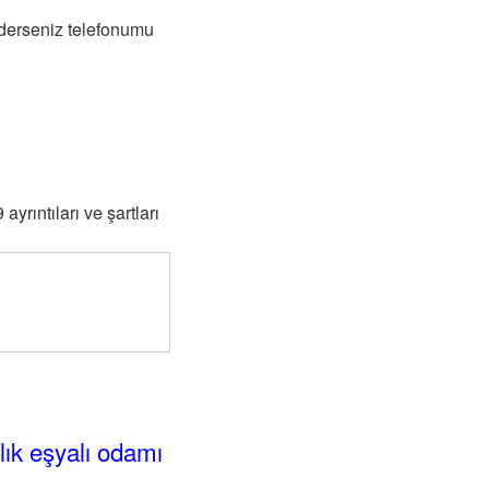
 derseniz telefonumu
rıntıları ve şartları
alık eşyalı odamı