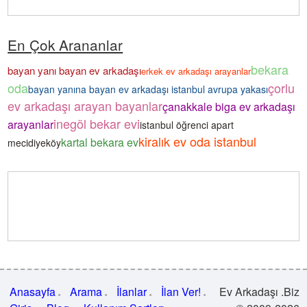
En Çok Arananlar
bekara
bayan yanı bayan ev arkadaşı
erkek ev arkadaşı arayanlar
oda
çorlu
bayan yanına bayan ev arkadaşı istanbul avrupa yakası
ev arkadaşı arayan bayanlar
çanakkale biga ev arkadaşı
inegöl bekar evi
arayanlar
istanbul öğrenci apart
kiralık ev oda istanbul
kartal bekara ev
mecidiyeköy
Anasayfa
Arama
İlanlar
İlan Ver!
Ev Arkadaşı .Biz