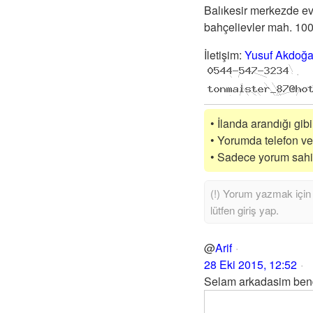
Balıkesir merkezde ev
bahçelievler mah. 100.
İletişim
:
Yusuf Akdoğ
• İlanda arandığı gibi
• Yorumda telefon vey
• Sadece yorum sahibi
@
Arif
28 Eki 2015, 12:52
Selam arkadasim bende