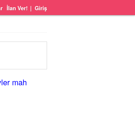
ar
İlan Ver!
|
Giriş
vler mah