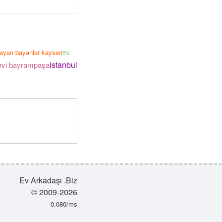
ev
rayan bayanlar kayseri
istanbul
 evi bayrampaşa
Ev Arkadaşı .Biz
© 2009-2026
0.080/ms