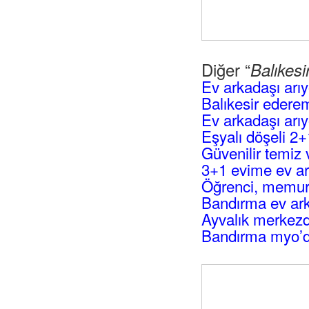
Diğer “
Balıkesi
Ev arkadaşı arı
Balıkesir edere
Ev arkadaşı arı
Eşyalı döşeli 2+
Güvenilir temiz 
3+1 evime ev a
Öğrenci, memur 
Bandırma ev ar
Ayvalık merkezd
Bandırma myo’da