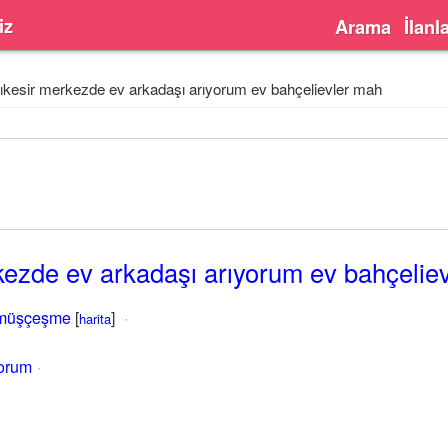
iz
Arama
İlanl
ıkesir merkezde ev arkadaşı arıyorum ev bahçelievler mah
kezde ev arkadaşı arıyorum ev bahçelie
müşçeşme
[
]
harita
yorum