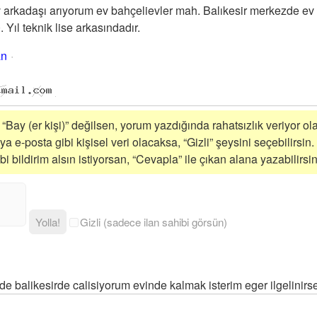
 arkadaşı arıyorum ev bahçelievler mah. Balıkesir merkezde ev
 Yıl teknik lise arkasındadır.
an
 “Bay (er kişi)” değilsen, yorum yazdığında rahatsızlık veriyor ola
a e-posta gibi kişisel veri olacaksa, “Gizli” şeysini seçebilirsin.
 bildirim alsın istiyorsan, “Cevapla” ile çıkan alana yazabilirsin
Yolla!
Gizli (sadece ilan sahibi görsün)
 balikesirde calisiyorum evinde kalmak isterim eger ilgelinir