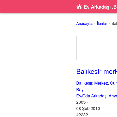
Ev Arkadaşı .B
Anasayfa
İlanlar
Bal
Balıkesir mer
Balıkesir
,
Merkez
,
Gü
Bay
Ev/Oda Arkadaşı Arı
200₺
08 Şub 2010
#2282