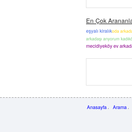
En Çok Arananl
eşyalı kiralık
oda arkad
arkadaşı arıyorum kadık
mecidiyeköy ev arkad
Anasayfa
Arama