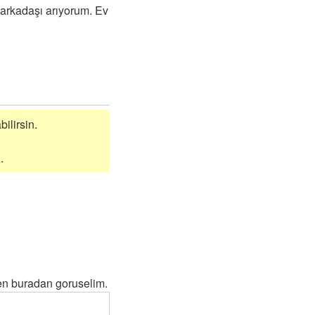
 arkadaşı arıyorum. Ev
bilirsin.
.
sen buradan goruselim.