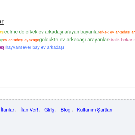
ar
edirne de erkek ev arkadaşı arayan bayanlar
aşı
erkek ev arkadaşı a
gölcükte ev arkadaşı arayanlar
kiralık bekar
öy
ev arkadaşı ayazaga
aşı
hayvansever bay ev arkadaşı
İlanlar
İlan Ver!
Giriş
Blog
Kullanım Şartları