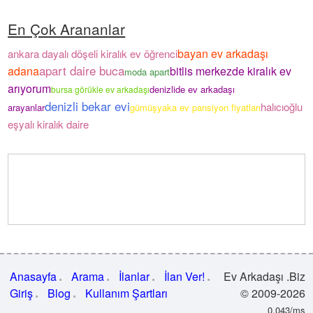
En Çok Arananlar
bayan ev arkadaşı
ankara dayalı döşeli kiralık ev öğrenci
apart daire buca
adana
bitlis merkezde kiralık ev
moda apart
arıyorum
denizlide ev arkadaşı
bursa görükle ev arkadaşı
denizli bekar evi
halıcıoğlu
arayanlar
gümüşyaka ev pansiyon fiyatları
eşyalı kiralık daire
Anasayfa
Arama
İlanlar
İlan Ver!
Ev Arkadaşı .Biz
Giriş
Blog
Kullanım Şartları
© 2009-2026
0.043/ms