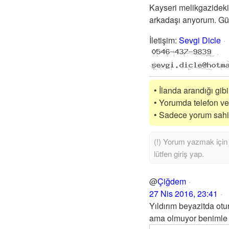
Kayseri melikgazideki
arkadaşı arıyorum. Güv
İletişim
:
Sevgi Dicle
• İlanda arandığı gib
• Yorumda telefon vey
• Sadece yorum sahibi
@
Çiğdem
27 Nis 2016, 23:41
Yıldırım beyazitda ot
ama olmuyor benimle 