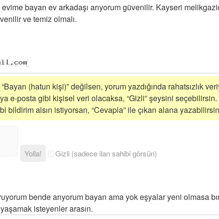
 evime bayan ev arkadaşı arıyorum güvenilir. Kayseri melikgaz
enilir ve temiz olmalı.
i “Bayan (hatun kişi)” değilsen, yorum yazdığında rahatsızlık veriy
a e-posta gibi kişisel veri olacaksa, “Gizli” şeysini seçebilirsin.
 bildirim alsın istiyorsan, “Cevapla” ile çıkan alana yazabilirsin
Yolla!
Gizli (sadece ilan sahibi görsün)
uruyorum bende arıyorum bayan ama yok eşyalar yeni olmasa bır
yaşamak isteyenler arasın.