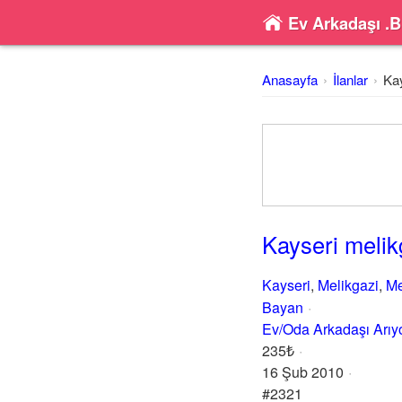
Ev Arkadaşı .B
Anasayfa
İlanlar
Kay
Kayseri melik
Kayseri
,
Melikgazi
,
Me
Bayan
Ev/Oda Arkadaşı Arı
235₺
16 Şub 2010
#2321