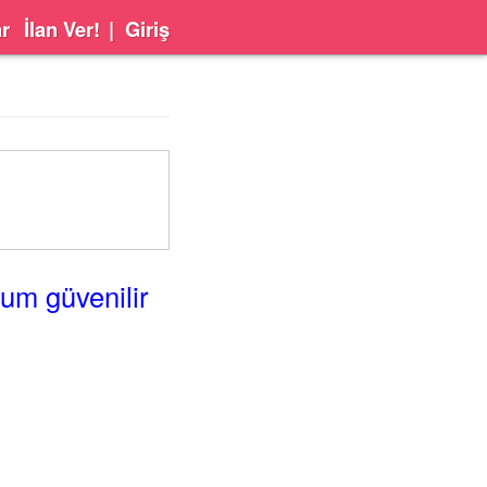
ar
İlan Ver!
|
Giriş
um güvenilir