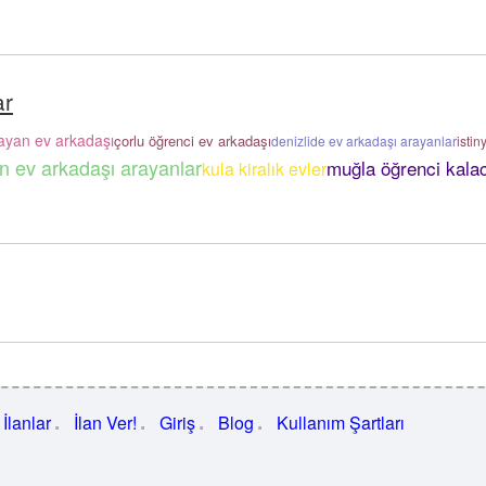
ar
ayan ev arkadaşı
çorlu öğrenci ev arkadaşı
denizlide ev arkadaşı arayanlar
istin
n ev arkadaşı arayanlar
muğla öğrenci kala
kula kiralık evler
İlanlar
İlan Ver!
Giriş
Blog
Kullanım Şartları