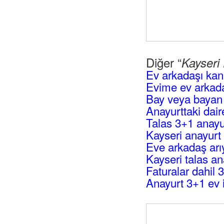
Diğer “
Kayseri
Ev arkadaşı kan
Evime ev arkada
Bay veya bayan 
Anayurttaki dai
Talas 3+1 anayu
Kayseri anayurt 
Eve arkadaş arı
Kayseri talas an
Faturalar dahil 3
Anayurt 3+1 ev 