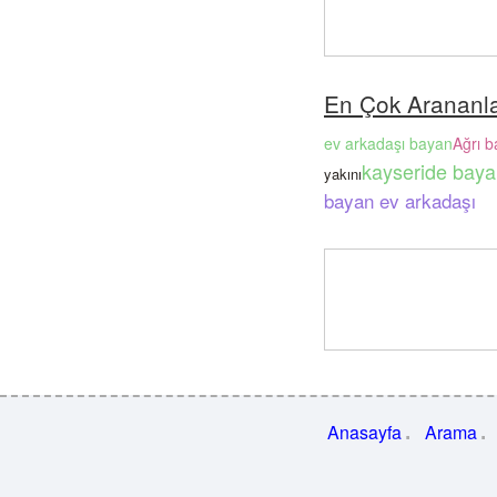
En Çok Arananl
ev arkadaşı bayan
Ağrı b
kayseride baya
yakını
bayan ev arkadaşı
Anasayfa
Arama