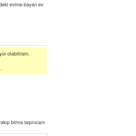
ideki evime bayan ev
or olabilirsin.
.
akıp birine taşınıcam