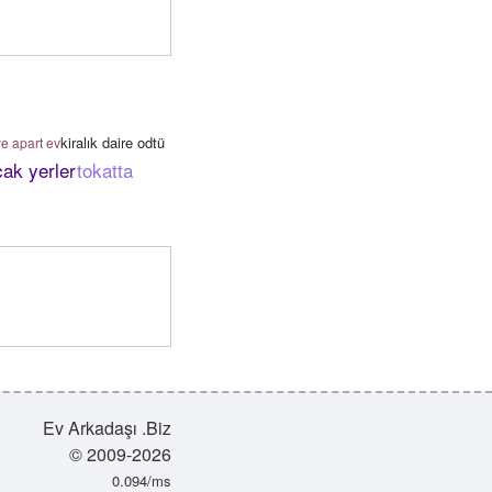
kiralık daire odtü
ye apart ev
cak yerler
tokatta
Ev Arkadaşı .Biz
© 2009-2026
0.094/ms