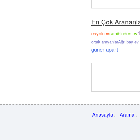
En Çok Arananl
1
eşyalı ev
sahibinden ev
ortak arayanlar
Ağrı bay ev
güner apart
Anasayfa
Arama