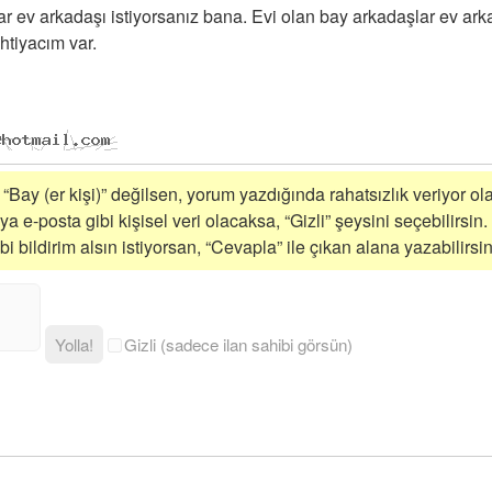
r ev arkadaşı istiyorsanız bana. Evi olan bay arkadaşlar ev arka
htiyacım var.
 “Bay (er kişi)” değilsen, yorum yazdığında rahatsızlık veriyor ola
a e-posta gibi kişisel veri olacaksa, “Gizli” şeysini seçebilirsin.
 bildirim alsın istiyorsan, “Cevapla” ile çıkan alana yazabilirsin
Yolla!
Gizli (sadece ilan sahibi görsün)