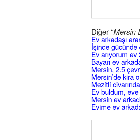
Diğer “
Mersin 
Ev arkadaşı ara
İşinde gücünde o
Ev arıyorum ev 
Bayan ev arkad
Mersin, 2.5 çev
Mersin’de kira o
Mezitli civarın
Ev buldum, eve 
Mersin ev arkad
Evime ev arkada