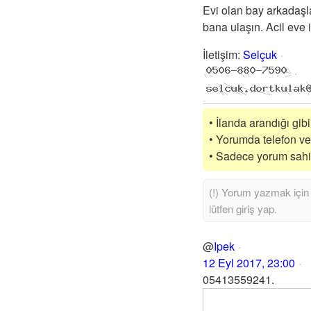
Evi olan bay arkadaşla
bana ulaşın. Acil eve i
İletişim
:
Selçuk
• İlanda arandığı gibi
• Yorumda telefon vey
• Sadece yorum sahibi
@
Ipek
12 Eyl 2017, 23:00
05413559241.