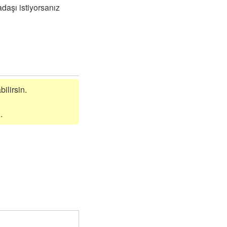
daşı istiyorsanız
bilirsin.
.