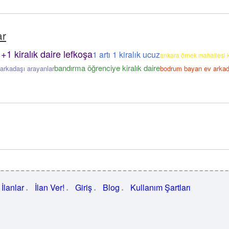
ar
+1 kiralık daire lefkoşa
1 artı 1 kiralık ucuz
ankara örnek mahallesi ki
bandırma öğrenciye kiralık daire
 arkadaşı arayanlar
bodrum bayan ev arkad
İlanlar
İlan Ver!
Giriş
Blog
Kullanım Şartları