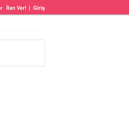
ar
İlan Ver!
|
Giriş