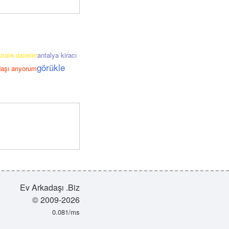
antalya kiracı
ralık daireler
görükle
aşı arıyorum
Ev Arkadaşı .Biz
© 2009-2026
0.081/ms