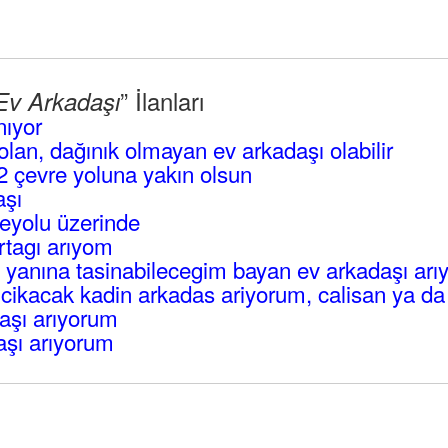
” İlanları
Ev Arkadaşı
nıyor
lan, dağınık olmayan ev arkadaşı olabilir
2 çevre yoluna yakın olsun
aşı
reyolu üzerinde
rtagı arıyom
da yanına tasinabilecegim bayan ev arkadaşı ar
cikacak kadin arkadas ariyorum, calisan ya da 
aşı arıyorum
şı arıyorum