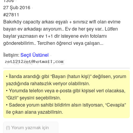
130₺
27 Şub 2016
#27811
Bakırköy capacity arkası eşyalı + sınırsız wifi olan evime
bayan ev arkadaşı arıyorum.. Ev de her şey var.. Lütfen
baylar yazmasın ev 1+1 dir isteyene evin fotolarnı
gönderebilirim.. Tercihen öğrenci veya çalışan...
İletişim
:
Seçil Üstünel
• İlanda arandığı gibi “Bayan (hatun kişi)” değilsen, yorum
yazdığında rahatsızlık veriyor olabilirsin.
• Yorumda telefon veya e-posta gibi kişisel veri olacaksa,
“Gizli” şeysini seçebilirsin.
• Sadece yorum sahibi bildirim alsın istiyorsan, “Cevapla”
ile çıkan alana yazabilirsin.