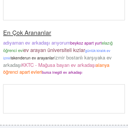
En Çok Arananlar
adıyaman ev arkadaşı arıyorum
elazığ
beykoz apart yurt
ev arayan üniversiteli kızlar
öğrenci evi
günlük kiralık ev
izmir bostanlı karşıyaka ev
iskenderun ev arayanlar
izmir
arkadaşı
KKTC - Mağusa bayan ev arkadaşı
alanya
öğrenci apart evleri
bursa inegöl ev arkadaşı