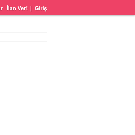
ar
İlan Ver!
|
Giriş