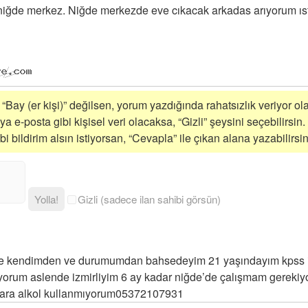
niğde merkez. Niğde merkezde eve cıkacak arkadas arıyorum ıst
 “Bay (er kişi)” değilsen, yorum yazdığında rahatsızlık veriyor ola
a e-posta gibi kişisel veri olacaksa, “Gizli” şeysini seçebilirsin.
 bildirim alsın istiyorsan, “Cevapla” ile çıkan alana yazabilirsin
Yolla!
Gizli (sadece ilan sahibi görsün)
e kendimden ve durumumdan bahsedeyim 21 yaşındayım kpss il
ıyorum aslende izmirliyim 6 ay kadar niğde’de çalışmam gerekiy
igara alkol kullanmıyorum05372107931