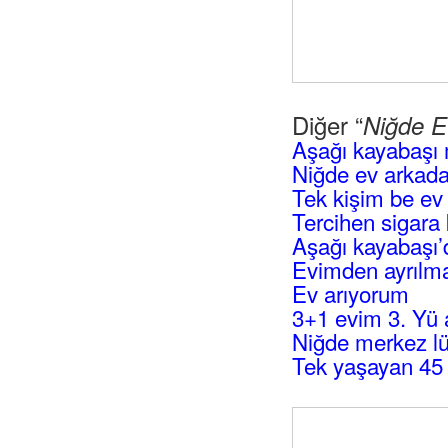
Diğer “
Niğde E
Aşağı kayabaşı 
Niğde ev arkadaş
Tek kişim be ev
Tercihen sigara 
Aşağı kayabaşı’d
Evimden ayrılma
Ev arıyorum
3+1 evim 3. Yü 
Niğde merkez lük
Tek yaşayan 45 