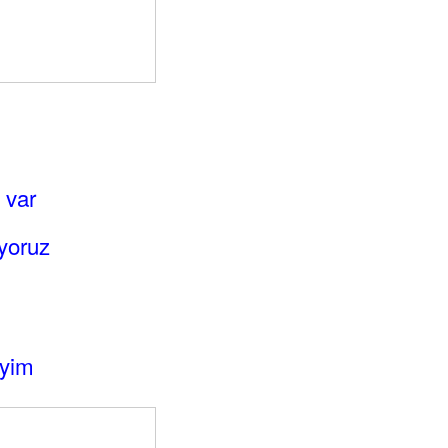
 var
uyoruz
iyim