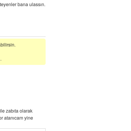
eyenler bana ulassın.
bilirsin.
.
e zabıta olarak
or atanıcam yine