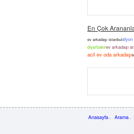
En Çok Arananl
afyon 
ev arkadaşı istanbul
ev arkadaşı a
diyarbakır
acil ev oda arkadaşı
k
Anasayfa
Arama