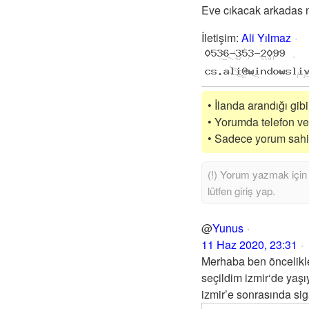
Eve cıkacak arkadas 
İletişim
:
Ali Yılmaz
• İlanda arandığı gibi
• Yorumda telefon vey
• Sadece yorum sahibi
@
Yunus
11 Haz 2020, 23:31
Merhaba ben öncelikl
seçildim izmir‘de yaş
izmir’e sonrasında s