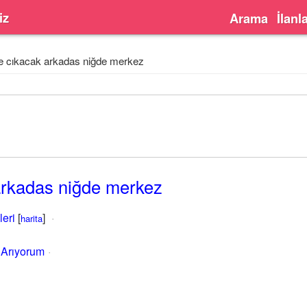
iz
Arama
İlanl
e cıkacak arkadas niğde merkez
arkadas niğde merkez
leri
[
]
harita
 Arıyorum