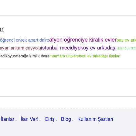
ar
afyon öğrenciye kiralık evler
öğrenci erkek apart daire
bay ev ar
istanbul mecidiyeköy ev arkadaşı
rayan ankara çayyolu
istanbul fat
adıköy caferağa kiralık daire
marmara üniversitesi ev arkadaşı ilanları
İlanlar
İlan Ver!
Giriş
Blog
Kullanım Şartları