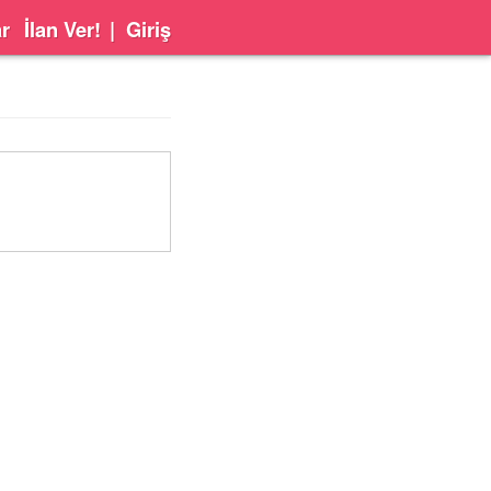
ar
İlan Ver!
|
Giriş