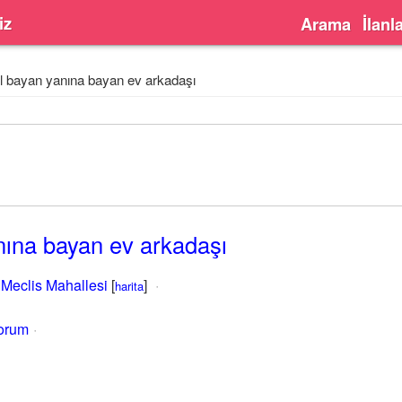
iz
Arama
İlanl
l bayan yanına bayan ev arkadaşı
nına bayan ev arkadaşı
,
Meclis Mahallesi
[
]
harita
yorum