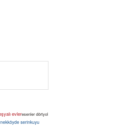
eşyalı evler
esenler dörtyol
örnekköyde serinkuyu