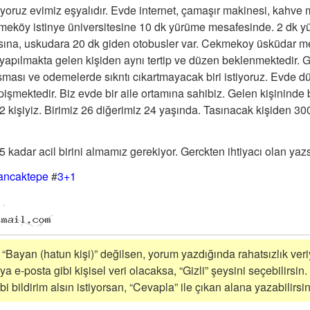
ıyoruz evimiz eşyalıdır. Evde internet, çamaşır makinesi, kahve 
kmeköy istinye üniversitesine 10 dk yürüme mesafesinde. 2 dk 
sına, uskudara 20 dk giden otobusler var. Cekmekoy üsküdar m
yapılmakta gelen kişiden aynı tertip ve düzen beklenmektedir. G
ısması ve odemelerde sıkntı cıkartmayacak biri istiyoruz. Evde dü
şmektedir. Biz evde bir aile ortamına sahibiz. Gelen kişininde 
 2 kişiyiz. Birimiz 26 diğerimiz 24 yaşında. Tasınacak kişiden 3
 kadar acil birini almamız gerekiyor. Gerckten ihtiyacı olan yazs
ancaktepe
#
3+1
i “Bayan (hatun kişi)” değilsen, yorum yazdığında rahatsızlık veriy
a e-posta gibi kişisel veri olacaksa, “Gizli” şeysini seçebilirsin.
 bildirim alsın istiyorsan, “Cevapla” ile çıkan alana yazabilirsin