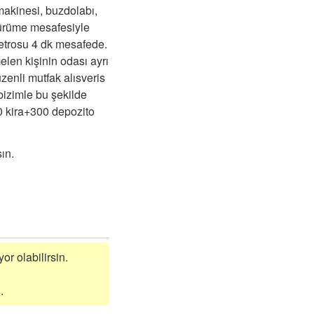
makinesi, buzdolabı,
yürüme mesafesiyle
etrosu 4 dk mesafede.
elen kişinin odası ayrı
zenli mutfak alısveris
bizimle bu şekilde
00 kira+300 depozito
ın.
or olabilirsin.
.