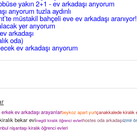
büse yakın 2+1 - ev arkadaşı arıyorum
ı arıyorum tuzla aydınlı
’te müstakil bahçeli eve ev arkadaşı aranıyor!
lacak yer arıyorum
ev arkadaşı
alık oda)
ecek ev arkadaşı arıyorum
ar
 erkek ev arkadaşı arayanlar
beykoz apart yurt
çanakkalede kiralık 
iralık bekar evi
hostes oda arkadaşı
izmir 
inegöl kiralık öğrenci evleri
anbul nişantaşı kiralık öğrenci evleri