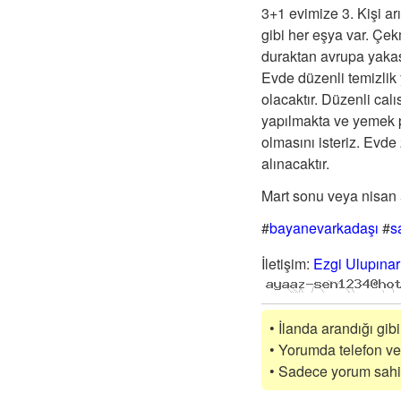
3+1 evimize 3. Kişi ar
gibi her eşya var. Çe
duraktan avrupa yaka
Evde düzenli temizlik 
olacaktır. Düzenli cal
yapılmakta ve yemek pi
olmasını isteriz. Evde
alınacaktır.
Mart sonu veya nisan 5
#
bayanevarkadaşı
#
s
İletişim
:
Ezgi Ulupınar
• İlanda arandığı gib
• Yorumda telefon vey
• Sadece yorum sahibi