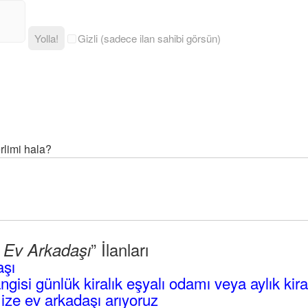
Yolla!
Gizli (sadece ilan sahibi görsün)
rlimi hala?
” İlanları
l Ev Arkadaşı
aşı
angisi günlük kiralık eşyalı odamı veya aylık kir
mize ev arkadaşı arıyoruz