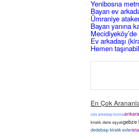
Yenibosna metro
Bayan ev arkadaş
Ümraniye atakent
Bayan yanına ka
Mecidiyeköy’de 
Ev arkadaşı (kir
Hemen taşınabil
En Çok Arananl
ankara
oda arkadaşı bulma
gebze k
kiralık daire eşyalı
ist
dedebaşı kiralık evler