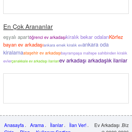
En Çok Arananlar
eşyalı apart
kiralık bekar odaları
Körfez
öğrenci ev arkadaşı
ankara oda
bayan ev arkadaşı
ankara emek kiralık ev
kiralama
ataşehir ev arkadaşı
bayrampaşa maltepe sahibinden kiralık
ev arkadaşı arkadaşlık ilanlar
evler
çanakkale ev arkadaşı ilanları
Anasayfa
Arama
İlanlar
İlan Ver!
Ev Arkadaşı .Biz