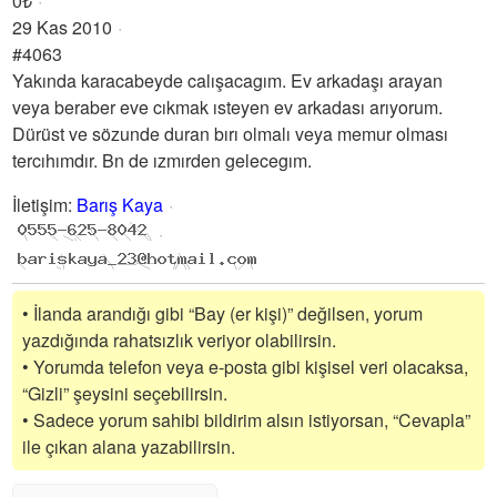
0₺
29 Kas 2010
#4063
Yakında karacabeyde calışacagım. Ev arkadaşı arayan
veya beraber eve cıkmak ısteyen ev arkadası arıyorum.
Dürüst ve sözunde duran bırı olmalı veya memur olması
tercıhımdır. Bn de ızmırden gelecegım.
İletişim
:
Barış Kaya
• İlanda arandığı gibi “Bay (er kişi)” değilsen, yorum
yazdığında rahatsızlık veriyor olabilirsin.
• Yorumda telefon veya e-posta gibi kişisel veri olacaksa,
“Gizli” şeysini seçebilirsin.
• Sadece yorum sahibi bildirim alsın istiyorsan, “Cevapla”
ile çıkan alana yazabilirsin.