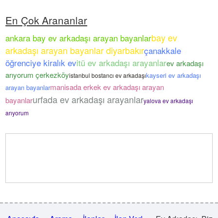
En Çok Arananlar
bay ev
ankara bay ev arkadaşı arayan bayanlar
arkadaşı arayan bayanlar diyarbakır
çanakkale
öğrenciye kiralık ev
itü ev arkadaşı arayanlar
ev arkadaşı
arıyorum çerkezköy
kayseri ev arkadaşı
istanbul bostancı ev arkadaşı
manisada erkek ev arkadaşı arayan
arayan bayanlar
urfada ev arkadaşı arayanlar
bayanlar
yalova ev arkadaşı
arıyorum