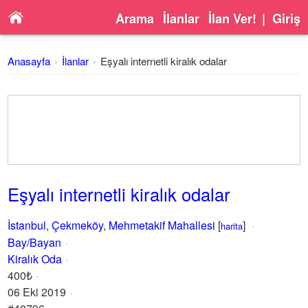
Arama
İlanlar
İlan Ver!
|
Giriş
Anasayfa
İlanlar
Eşyalı internetli kiralık odalar
Eşyalı internetli kiralık odalar
İstanbul
,
Çekmeköy
,
Mehmetakif Mahallesi
[
]
harita
Bay/Bayan
Kiralık Oda
400₺
06 Eki 2019