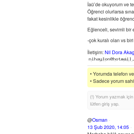
İaü’de okuyorum ve te
Öğrenci olurlarsa sın
fakat kesinlikle öğren
Eğlenceli, sevimli bir 
-çok kuralı olan vs biri
İletişim
:
Nil Dora Aka
• Yorumda telefon vey
• Sadece yorum sahibi
@
Osman
13 Şub 2020, 14:05