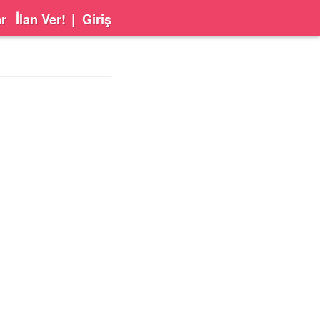
ar
İlan Ver!
|
Giriş