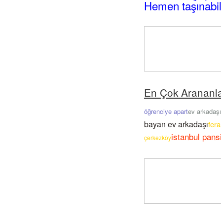
Hemen taşınabil
En Çok Arananl
öğrenciye apart
ev arkadaş
bayan ev arkadaşı
fera
istanbul pan
çerkezköy