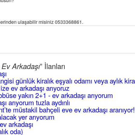
 musun?
rinden ulaşabilir misiniz 0533368861.
” İlanları
l Ev Arkadaşı
aşı
angisi günlük kiralık eşyalı odamı veya aylık kir
mize ev arkadaşı arıyoruz
büse yakın 2+1 - ev arkadaşı arıyorum
ı arıyorum tuzla aydınlı
’te müstakil bahçeli eve ev arkadaşı aranıyor!
lacak yer arıyorum
ev arkadaşı
alık oda)