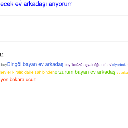
ecek ev arkadaşı arıyorum
ar
Bingöl bayan ev arkadaşı
ı bay
beylikdüzü eşyalı öğrenci evi
diyarbakır 
erzurum bayan ev arkadaşı
hevler kiralık daire sahibinden
ev arka
siyon bekara ucuz