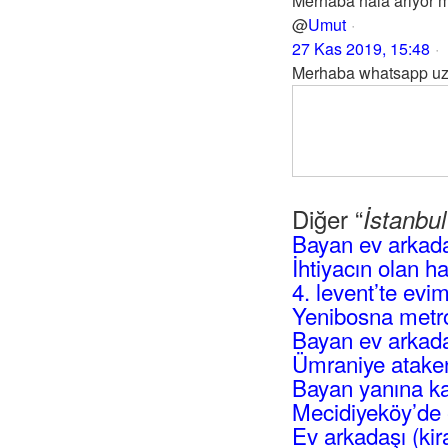
Merhaba hâlâ arıyor
@
Umut
27 Kas 2019, 15:48
Merhaba whatsapp uze
Diğer “
İstanbu
Bayan ev arkad
İhtiyacın olan h
4. levent’te evi
Yenibosna metro
Bayan ev arkadaş
Ümraniye atakent
Bayan yanına ka
Mecidiyeköy’de 
Ev arkadaşı (kir