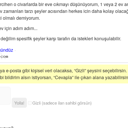
rcihen o civarlarda bir eve cıkmayı düşünüyorum, 1 veya 2 ev a
av zamanları tarzı şeyler acısından herkes icin daha kolay olac
ci olmalı demiyorum.
ev için adım adım...
 değilim spesifik şeyler karşı tarafın da istekleri konuşulabilir.
gündüz
a e-posta gibi kişisel veri olacaksa, “Gizli” şeysini seçebilirsin.
 bildirim alsın istiyorsan, “Cevapla” ile çıkan alana yazabilirsin
Yolla!
Gizli (sadece ilan sahibi görsün)