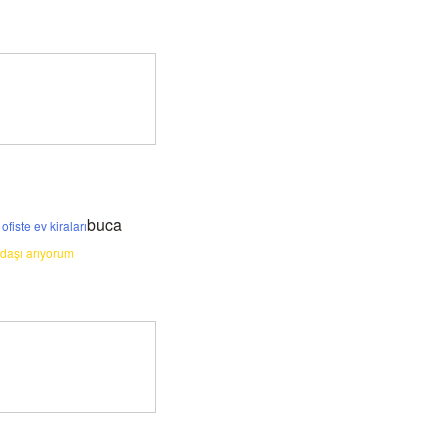
buca
ofiste ev kiraları
daşı arıyorum