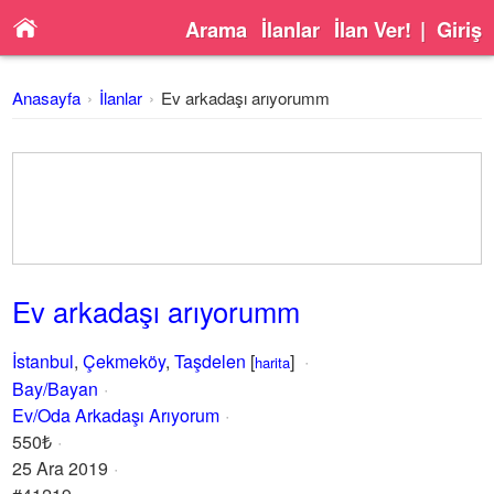
Arama
İlanlar
İlan Ver!
|
Giriş
Anasayfa
İlanlar
Ev arkadaşı arıyorumm
Ev arkadaşı arıyorumm
İstanbul
,
Çekmeköy
,
Taşdelen
[
]
harita
Bay/Bayan
Ev/Oda Arkadaşı Arıyorum
550₺
25 Ara 2019