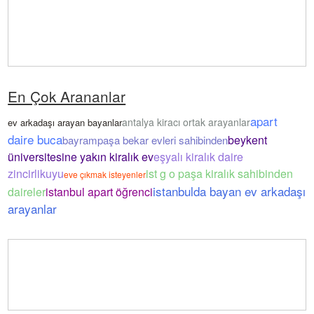
En Çok Arananlar
apart
antalya kiracı ortak arayanlar
ev arkadaşı arayan bayanlar
daire buca
beykent
bayrampaşa bekar evleri sahibinden
üniversitesine yakın kiralık ev
eşyalı kiralık daire
zincirlikuyu
ist g o paşa kiralık sahibinden
eve çıkmak isteyenler
istanbulda bayan ev arkadaşı
daireler
istanbul apart öğrenci
arayanlar