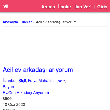
Arama
İlanlar
İlan Ver!
|
Giriş
Anasayfa
İlanlar
Acil ev arkadaşı arıyorum
Acil ev arkadaşı arıyorum
İstanbul
,
Şişli
,
Fulya Mahallesi
[
]
harita
Bayan
Ev/Oda Arkadaşı Arıyorum
850₺
10 Oca 2020