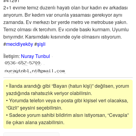
#41291
2+1 evıme temız duzenlı hayatı olan bur kadın ev arkadası
arıyorum. Bır kedım var onunla yasaması gerekıyor aynı
zamanda. Ev merkezı bır yerde metro ve metrobuse yakın.
Temız olması ılk tercıhım. Ev ıcınde baskı kurmam. Uyumlu
bırıyımdır. Karsımdakı kısınınde oyle olmasını ıstıyorum.
#
mecidiyeköy
#
şişli
İletişim
:
Nuray Tunbul
• İlanda arandığı gibi “Bayan (hatun kişi)” değilsen, yorum
yazdığında rahatsızlık veriyor olabilirsin.
• Yorumda telefon veya e-posta gibi kişisel veri olacaksa,
“Gizli” şeysini seçebilirsin.
• Sadece yorum sahibi bildirim alsın istiyorsan, “Cevapla”
ile çıkan alana yazabilirsin.