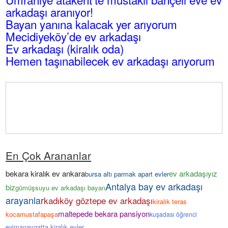
arkadaşı aranıyor!
Bayan yanına kalacak yer arıyorum
Mecidiyeköy’de ev arkadaşı
Ev arkadaşı (kiralık oda)
Hemen taşınabilecek ev arkadaşı arıyorum
En Çok Arananlar
bekara kiralık ev ankara
ev arkadaşıyız
bursa altı parmak apart evler
Antalya bay ev arkadaşı
biz
gümüşsuyu ev arkadaşı bayan
arayanlar
kadıköy göztepe ev arkadaşı
kiralık teras
maltepede bekara pansiyon
kocamustafapaşa
kuşadası öğrenci
manavgatta kiralık evler
evi