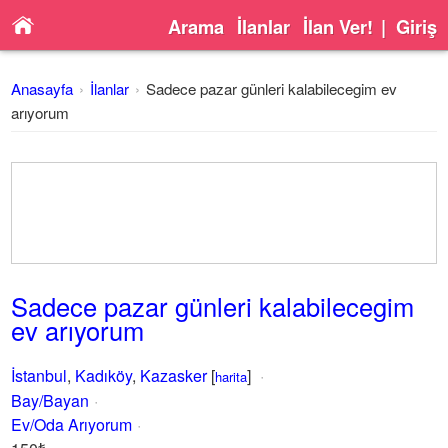
Arama
İlanlar
İlan Ver!
|
Giriş
Anasayfa
İlanlar
Sadece pazar günleri kalabilecegim ev
arıyorum
Sadece pazar günleri kalabilecegim
ev arıyorum
İstanbul
,
Kadıköy
,
Kazasker
[
]
harita
Bay/Bayan
Ev/Oda Arıyorum