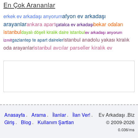
En Çok Arananlar
afyon ev arkadaşı
erkek ev arkadaşı arıyorum
arayanlar
ankara apart
bekar odaları
çatalca ev arkadaşı
istanbul
dayalı döşeli kiralık daire istanbul
ev arkadaşı arıyorum
istanbul anadolu yakası kiralık
gaziantep te apart daireler
izmit
istanbul avcılar parseller kiralık ev
oda arayanlar
Anasayfa
Arama
İlanlar
İlan Ver!
Ev Arkadaşı .Biz
Giriş
Blog
Kullanım Şartları
© 2009-2026
0.036/ms