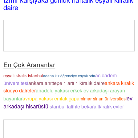
daire
En Çok Arananlar
acıbadem
eşyalı kiralık istanbul
adana kız öğrenciye eşyalı oda
üniversitesi
ankara anıttepe 1 artı 1 kiralık daire
ankara kiralık
stüdyo daireler
anadolu yakası erkek ev arkadaşı arayan
ev
bayanlar
avrupa yakası emlak çapa
mimar sinan üniversitesi
arkadaşı hisarüstü
istanbul fatihte bekara lkiralık evler