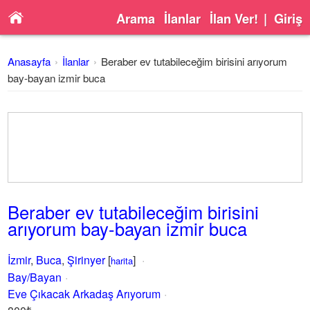
Arama
İlanlar
İlan Ver!
|
Giriş
Anasayfa
İlanlar
Beraber ev tutabileceğim birisini arıyorum
bay-bayan izmir buca
Beraber ev tutabileceğim birisini
arıyorum bay-bayan izmir buca
İzmir
,
Buca
,
Şirinyer
[
]
harita
Bay/Bayan
Eve Çıkacak Arkadaş Arıyorum