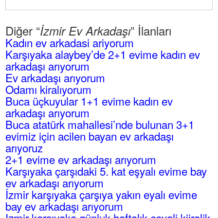
Diğer “
” İlanları
İzmir Ev Arkadaşı
Kadın ev arkadasi ariyorum
Karşıyaka alaybey’de 2+1 evime kadın ev
arkadaşı arıyorum
Ev arkadaşı arıyorum
Odamı kiralıyorum
Buca üçkuyular 1+1 evime kadın ev
arkadaşı arıyorum
Buca atatürk mahallesi’nde bulunan 3+1
evimiz için acilen bayan ev arkadaşı
arıyoruz
2+1 evime ev arkadaşı arıyorum
Karşıyaka çarşıdaki 5. kat eşyalı evime bay
ev arkadaşı arıyorum
İzmir karşıyaka çarşıya yakın eyalı evime
bay ev arkadaşı arıyorum
Izmir karşıyaka günluk haftalık eşyali kiiralik